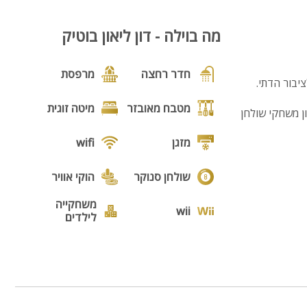
8
מה בוילה - דון ליאון בוטיק
חדר רחצה
מרפסת
יבור הדתי.
מטבח מאובזר
מיטה זוגית
ן משחקי שולחן
מזגן
wifi
שולחן סנוקר
הוקי אוויר
משחקייה
wii
לילדים
מקבלים
בריכה
כלבים
בריכה
בח הכולל: תנור
גקוזי
מחוממת