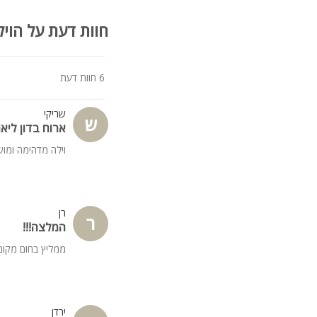
חוות דעת על הויל
6 חוות דעת
שריקי
ש
ארוח בדון ליאו
וילה מדהימה ומו
רן
ר
המלצה!!!
ממליץ בחום מקום
ירדן