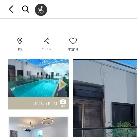
שיתוף
מפה
אהבתי
2/48
גלריה כללית
48