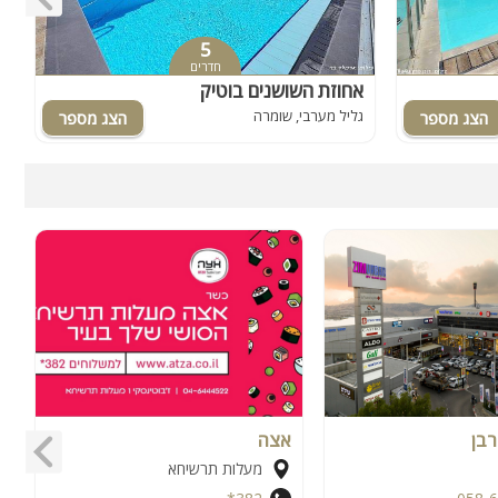
5
חדרים
אחוזת השושנים בוטיק
ו
גליל מערבי, שומרה
ג
רבן
אצה
ה
מעלות תרשיחא