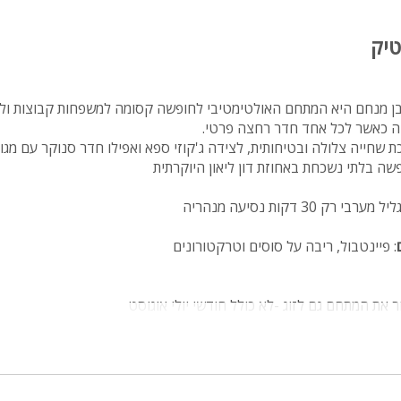
טיק
אבן מנחם היא המתחם האולטימטיבי לחופשה קסומה למשפחות קבוצות ולצ
 שחייה צלולה ובטיחותית, לצידה ג'קוזי ספא ואפילו חדר סנוקר עם מגוו
פשה בלתי נשכחת באחוזת דון ליאון היוקרתית
ק 30 דקות נסיעה מנהריה
: פיינטבול, ריבה על סוסים וטרקטורונים
 את המתחם גם לזוג -לא כולל חודשי יולי אוגוסט
נפתחת למיטה זוגית עם טלוויזיית פלאזמה המחוברת לערוצי הלוויין, מט