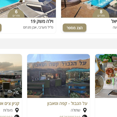
6
8
חדרים
חדרים
יאל
וילה משק 19
עה
גליל מערבי, אבן מנחם
על הגבול - קפה וטאבון
קניון צים או
שתולה
מעלות