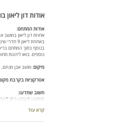
אודות דון ליאון בו
אודות המתחם:
אחוזת דון ליאון במושב 
באחוזת ליאון 9 חדרי שינה כאשר לכל אחד חדר רחצה פרטי.
בנוסף בתוך המתחם בריכת
נוספים. בואו ליהנות מחו
מיקום
: מושב אבן מנחם, גליל מערבי ר
אטרקציות בקרבת מקום
חשוב שתדעו:
באמצע השבוע ניתן לשכור
קרא עוד
תכולת האחוזה
סלון מעוצב ובנוסף ספה ה
אפייה, 2 מקררים, מיקרוגל, כלים לאוכל ולהגשה, כיריים תלת פאזי, פינת אוכל גדולה לסעודות