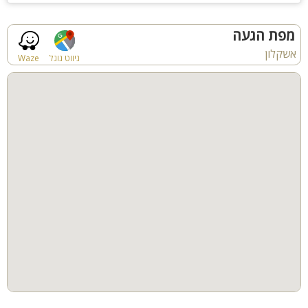
DJ מקצועי כלול בחבילה
מערכת הגברה ותאורה מקצועית
מפת הגעה
מחיר: 80 ₪ לאדם (לפי 80 משתתפים)
אשקלון
ניווט גוגל
Waze
חבילת PREMIUM
בחירה בין קומת הקרקע לקומה העליונה
מערכת הגברה ותאורה מקצועית
מחיר: 80 ₪ לאדם (לפי 60 משתתפים)
הזמנת האירוע מתבצעת באמצעות מקדמה מראש.
אפשרויות שדרוג קולינריות
שולחנות שוק עשירים עם שתייה חופשית החל מ-60 ₪ לאדם
תפריט CLASSIC עם קייטרינג בשרי החל מ-135 ₪ לאדם
תפריט VIP הכולל מנגליסט מקצועי החל מ-155 ₪ לאדם
תוספות ואטרקציות לאירוע מושלם
מגנטים, עמדות צילום, בלוקים מעוצבים וקיר אוסקר
עיצובי בלונים וקירות פרחים לצילומים מרהיבים
אותיות מוארות ולב ענק לאווירה יוקרתית