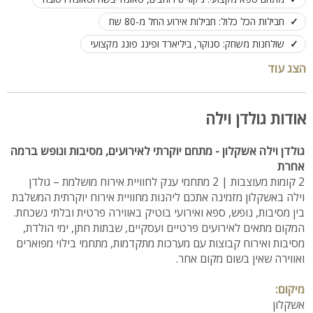
חבילות הכל כלול: חבילות אירוע החל מ-80 שח
שולחנות משחק: סנוקר, ביליארד ופינג פונג מקצועי
חדר קריוקי עם מקרן ענק ועמדת פלייסטיישן חדשה
הצג עוד
מערכת הגברה RCF 475
תאורת מועדון ולייזרים גרפיים
אירועים עד 180 איש
אודות גולדן וילה
גולדן וילה אשקלון - מתחם יוקרתי לאירועים, מסיבות ונופש ברמה
אחרת
2 קומות מעוצבות | 2 מתחמי ענק לחוויית אירוח מושלמת – גולדן
וילה באשקלון מזמינה אתכם ליהנות מחוויית אירוח יוקרתית המשלבת
בין מסיבות, נופש, ספא ואירועי בוטיק באווירה פרטית ובלתי נשכחת.
המקום מתאים לאירועים פרטיים ועסקיים, שבתות חתן, ימי הולדת,
מסיבות ואירוח קבוצות עם מערכות מתקדמות, מתחמי בילוי מפוארים
ואווירה שאין בשום מקום אחר.
מיקום:
אשקלון