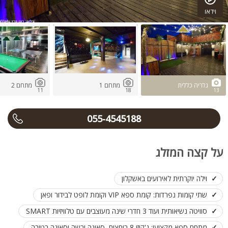
וידאו
גלריה כללית
מתחם 1
מתחם 2
11
18
13
055-4545188
על קצה המזלג
וילה יוקרתית לאירועים באשקלון
שתי קומות נפרדות: קומת ספא VIP וקומת לופט לבידור ופאן
סוויטה נשיאותית ועוד 3 חדרי שינה מעוצבים עם טלוויזיות SMART
מתחם ספא מקצועי: ג'קוזי 8 רוחצים, סאונה יבשה וסאונה רטובה