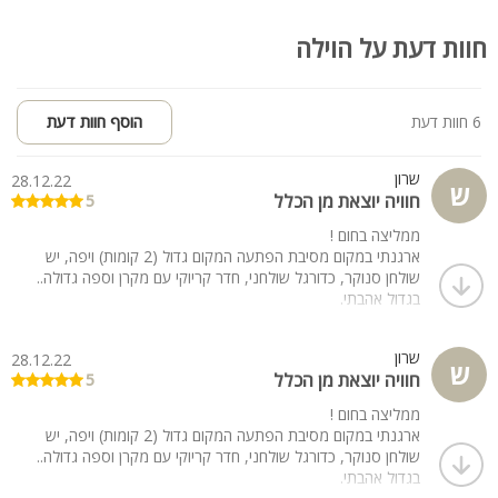
בר קוקטיילים ובר שייקים טבעיים
קיאקי פירות, מתוקים ודוכני קינוחים מיוחדים
חוות דעת על הוילה
אפקטים מיוחדים הכוללים לייזרים, עשן כבד וזיקוקים קרים
עמדת משקפי שמש מעוצבת לאורחים
בובת LED ענקית המופיעה לצד המוזיקה והאווירה
6 חוות דעת
הוסף חוות דעת
מערכות מקצועיות ואבזור מתקדם (בתוספת תשלום)
שרון
מערכת שמע מקצועית RCF 475 עם מיקסר ומיקרופונים אלחוטיים
28.12.22
ש
חוויה יוצאת מן הכלל
5
מערכות תאורה, לייזרים, פליקרים ומכונות עשן
שירות DJ מקצועי עם מוזיקה בהתאמה אישית לכל סוג אירוע
ממליצה בחום !
ארגנתי במקום מסיבת הפתעה המקום גדול (2 קומות) ויפה, יש
שולחן סנוקר, כדורגל שולחני, חדר קריוקי עם מקרן וספה גדולה..
בגדול אהבתי.
שרון
28.12.22
ש
חוויה יוצאת מן הכלל
5
ממליצה בחום !
ארגנתי במקום מסיבת הפתעה המקום גדול (2 קומות) ויפה, יש
שולחן סנוקר, כדורגל שולחני, חדר קריוקי עם מקרן וספה גדולה..
בגדול אהבתי.