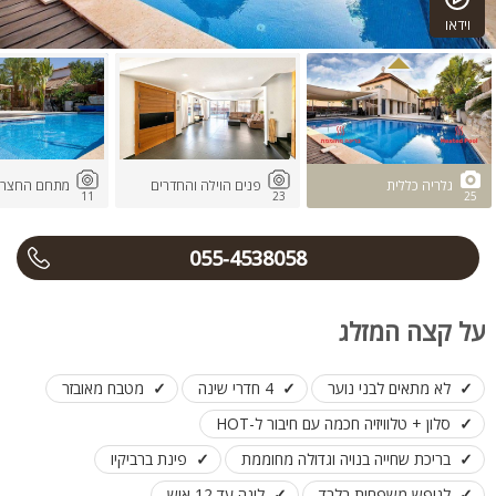
וידאו
גלריה כללית
פנים הוילה והחדרים
מתחם החצר
11
23
25
055-4538058
על קצה המזלג
לא מתאים לבני נוער
4 חדרי שינה
מטבח מאובזר
סלון + טלוויזיה חכמה עם חיבור ל-HOT
בריכת שחייה בנויה וגדולה מחוממת
פינת ברביקיו
לנופש משפחות בלבד
לינה עד 12 איש