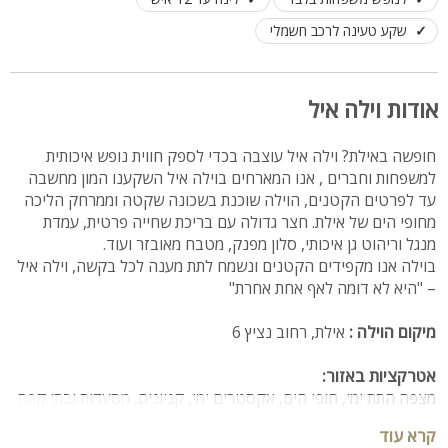
שקע טעינה לרכב חשמלי
אודות וילה איל
חופשה באילת? וילה איל עוצבה בכדי לספק חווית נופש איכותית
למשפחות וחברים , אנו המארחים בוילה איל השקענו המון מחשבה
עד לפרטים הקטנים, הוילה שוכנת בשכונה שקטה וממרחק הליכה
מחופי הים של אילת. חצר גדולה עם בריכת שחייה פרטית, עמדת
מנגל וריהוט גן איכותי, סלון מפנק, מטבח מאובזר ועוד.
בוילה אנו מקפידים הקטנים ונשמח לתת מענה לכל בקשה, וילה איל
– "היא לא דומה לאף אחת אחרת"
מיקום הוילה :
אילת, רחוב נציץ 6
אטרקציות באזור:
מצפה התת ימי, חופי הים, אקסטרים ימי, קניונים, מסעדות ובתי קפה
קרא עוד
מספר חדרים: