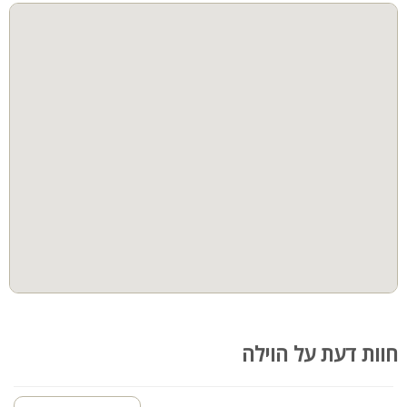
קהל יעד:
הוילה מתאימה למשפחות, קבוצות, ציבור דתי
הלינה מותאמת עד 12 איש
לציבור הדתי:
ניתן להוסיף ללא תשלום פלטה ומחים לשבת
בית כנסת במרחק קצר
חוות דעת על הוילה