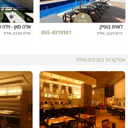
4
חדרים
לואיס בוטיק
אלה סאן - וילה 
055-4319301
דרום והנגב, אילת
אילת וערבה, אילת
אטרקציות בסביבת הוילה