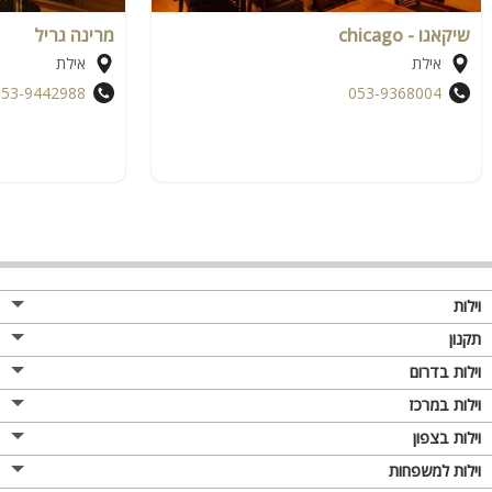
שיקאגו - chicago
מרינה גריל
אילת
אילת
053-9442988
053-9368004
וילות
תקנון
וילות בדרום
וילות במרכז
וילות בצפון
וילות למשפחות