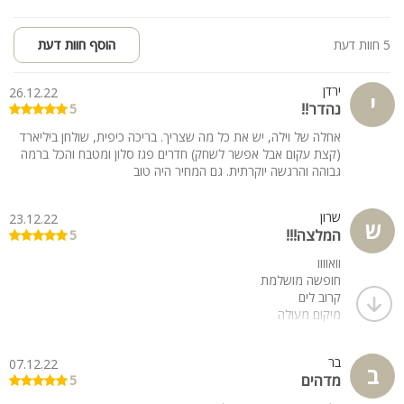
5 חוות דעת
הוסף חוות דעת
ירדן
26.12.22
י
נהדר!!
5
אחלה של וילה, יש את כל מה שצריך. בריכה כיפית, שולחן ביליארד
(קצת עקום אבל אפשר לשחק) חדרים פגז סלון ומטבח והכל ברמה
גבוהה והרגשה יוקרתית. גם המחיר היה טוב
שרון
23.12.22
ש
המלצה!!!
5
וואוווו
חופשה מושלמת
קרוב לים
מיקום מעולה
נקי, יפה, מאובזר, מפנק. משהו משהו!
ממליצה בחום!
בר
07.12.22
ב
מדהים
5