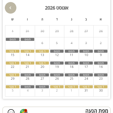
חדר רחצה ושירותים משותף
אוגוסט 2026
גינה
הוט טאב
מתחם חיצוני:
חצר מטופחת עם בריכת שחייה מחוממת ומקורה, מיטות שיזוף, מגוון
א
ב
ג
ד
ה
ו
ש
חצר
ספא
מערכות ישיבה, ערסל ומיטת חוץ מפנקת. עוד בחצר הוילה - שולחן
סנוקר מקצועי, ריהוט גן מעוצב, מנגל ותאורה צבעונית.
1
31
30
29
28
27
26
קבוצות גדולות
חדרי שינה
קהל יעד:
8
7
6
5
4
3
2
מעולה למשפחות וקבוצות, ימי כיף וזוגות חברים. אירוח עד 30 איש.
מתאים לציבור הדתי.
15
14
13
12
11
10
9
22
21
20
19
18
17
16
29
28
27
26
25
24
23
5
4
3
2
1
31
30
מפת הגעה