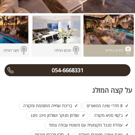
גלריה כללית
פנים הוילה
חצר הוילה
9
13
22
054-6668331
על קצה המזלג
8 חדרי שינה מפוארים
בריכת שחייה מחוממת ומקורה
ג'קוזי ספא מקורה
שולחן סנוקר ושולחן פינג פונג
עמדת מנגל מקצועית עם משטח עבודה צמוד
פינת ישיבה חיצונית מוצלת
סלון יוקרתי ומרווח