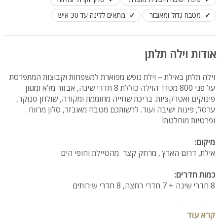
מטבח גדול ומאובזר
מתאים ללינה עד 30 איש
אודות וילה תלתן
וילה תלתן באילת – וילת נופש מפוארת למשפחות וקבוצות המתפרסת
על פני 800 מטר! הוילה כוללת 8 חדרי שינה, אבזור מלא ומגוון
פינוקים ואטרקציות: בריכת שחייה מחוממת ומקורה, שולחן סנוקר,
ערסל, פינות ישיבה ועוד. לרשותכם מטבח מאובזר, סלון מרווח
ופרטיות מוחלטת!
מיקום:
אילת, דרום הארץ , מרחק קצר מהטיילת וחופי הים
כמות חדרים:
8 חדרי שינה + 7 חדרי רחצה, 8 חדרי שירותים
תכולת הוילה:
קרא עוד
הוילה משתרעת על פני 3 קומות. בקומת הכניסה תמצאו: מערכת סלון