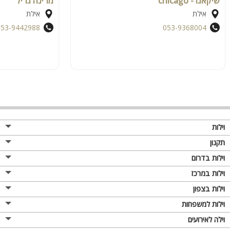
שיקאגו - chicago
מרינה גריל
אילת
אילת
053-9442988
053-9368004
וילות
תקנון
וילות בדרום
וילות במרכז
וילות בצפון
וילות למשפחות
וילה לאירועים