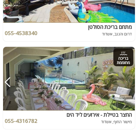
מתחם בריכת הסולטן
055-4538340
דרום והנגב, אשדוד
בריכה
מחוממת
החצר בטיילת - אירועים ליד הים
055-4316782
מישור החוף, אשדוד