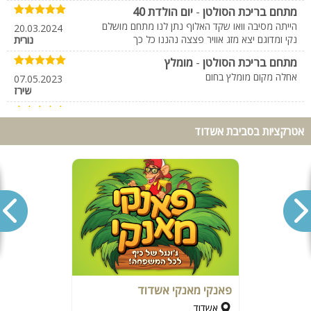
מתחם בריכת הסולטן
-
יום הולדת 40
הייתה מסיבה וואו שקד האלוף נתן לנו מתחם מושלם
20.03.2024
נקי ומדוגם יצא מזג אוויר פצצה נהננו כל כך
נורית
מתחם בריכת הסולטן
-
מומלץ
אחלה מקום מומלץ בחום
07.05.2023
שירז
מתחם בריכת הסולטן
-
היה מעולה
מקום מושלם שקד בעל המקום נחמד מאוד!!
07.05.2023
אטרקציות בסביבת אשדוד
אוראל
מתחם בריכת הסולטן
-
נדירר
חגגנו מסיבת רווקות והיה נדיר תודה רבה על הכל
07.05.2023
שרון
פאנקי מאנקי אשדוד
אשדוד