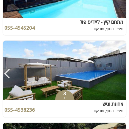
מתחם קיץ - ליידיס פול
055-4545204
מישור החוף, עזריקם
3
חדרים
אחוזת וניש
055-4538236
מישור החוף, עזריקם