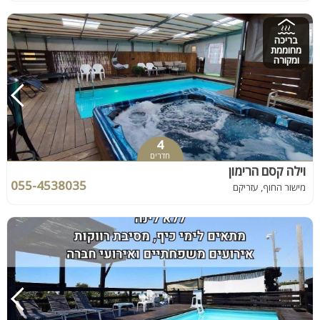
בריכה
מחוממת
ומקורה
4
חדרים
וילה קסם הרימון
055-4538035
מישור החוף, עזריקם