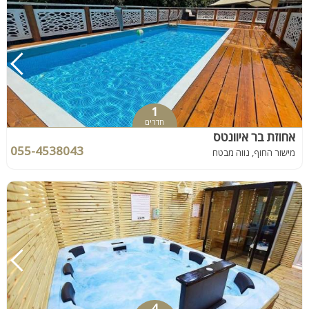
1
חדרים
אחוזת בר איוונטס
055-4538043
מישור החוף, נווה מבטח
4