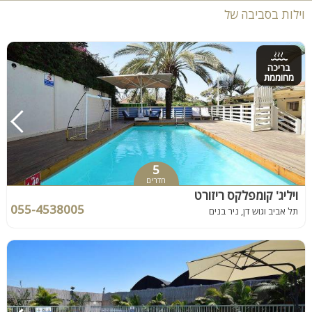
וילות בסביבה של
בריכה
מחוממת
5
חדרים
ויליג' קומפלקס ריזורט
055-4538005
תל אביב וגוש דן, ניר בנים