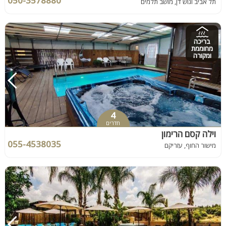
050-3578880
תל אביב וגוש דן, מושב תלמים
בריכה
מחוממת
ומקורה
4
חדרים
וילה קסם הרימון
055-4538035
מישור החוף, עזריקם