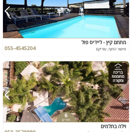
מתחם קיץ - ליידיס פול
055-4545204
מישור החוף, עזריקם
בריכה
מחוממת
ומקורה
6
חדרים
וילה בתלמים