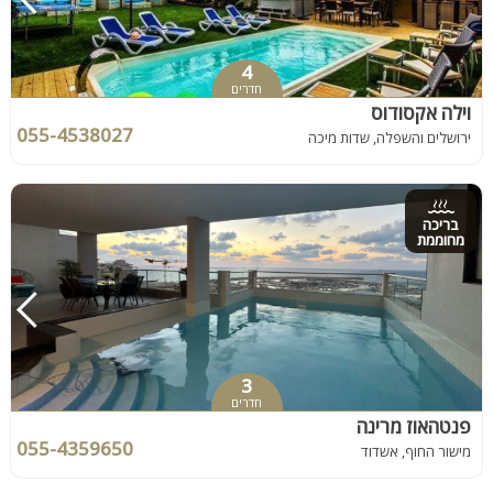
4
חדרים
וילה אקסודוס
055-4538027
ירושלים והשפלה, שדות מיכה
בריכה
מחוממת
3
חדרים
פנטהאוז מרינה
055-4359650
מישור החוף, אשדוד