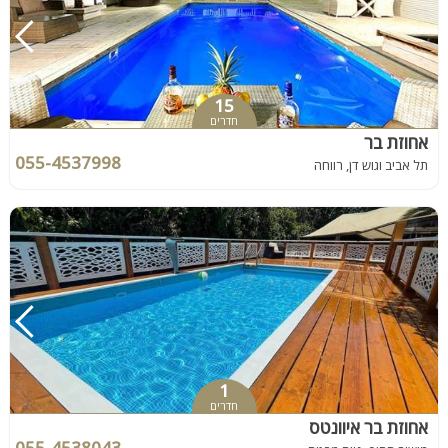
15
חדרים
אחוזת בר
055-4537998
תל אביב וגוש דן, רווחה
1
חדרים
אחוזת בר איוונטס
055-4538043