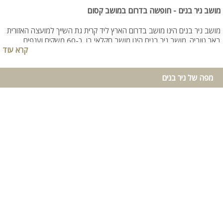
מושב ניר בנים - חופשה בדרום במושב קסום
מושב ניר בנים הינו מושב בדרום הארץ ליד קרית גת השייך למועצה האזורית
באר טוביה. מושב ניר בנים הינו מושב חקלאי בו כ-60 משקים וענפים
קרא עוד
חקלאיים שבניהם: מטעים, כרמים, חממות פרחים, רפתות. במושב ניר בנים
הידוע בגידול אספרגוס וארטישוק תוכלו למצוא אטרקציה ופעילות מהנה לכל
המשפחה במטעים ובקטיף.
מפה של ניר בנים
אנו ממליצים לכם לבוא ולהתארח בוילות בניר בנים המתאימות לאירוח ונופש.
וילות מדהימות המעוצבות ומרוהטות בקפידה יציעו לכם חופשה מפנקת לכל
המשפחה. ריכזנו עבורכם את כל החבילות אירוח לוילות בניר בנים, עם כל
המבצעים הכי עדכניים. כעת נותר לכם רק לחייג ולהזמין!