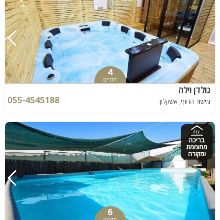
4
חדרים
גולדן וילה
055-4545188
מישור החוף, אשקלון
בריכה
מחוממת
ומקורה
6
חדרים