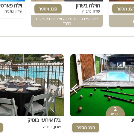
שולחן סנוקר
הוילה בשרון
שרון, נתניה
שרון, נתניה
פלייסטיישן
לאירועי בר, בת מצווה ואירועים עסקיים
ה
בלבד
Xbox
ארוחת בוקר
שולחן פוקר
מקרן
גישה לנכים
קבוצות גדולות
בריכה מקורה
מערכת הגברה
2
מסך lcd
חדרים
מרפסת
ג
בלו אירועי בוטיק
שרון, נתניה
מטבח