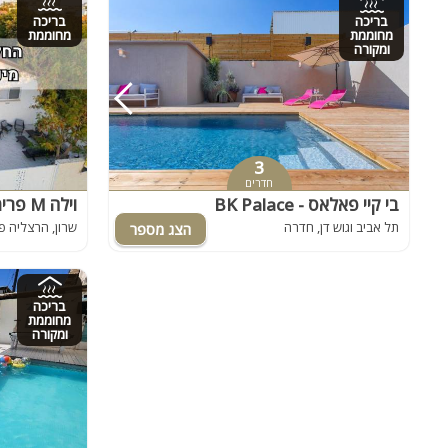
בריכה
בריכה
מחוממת
מחוממת
ומקורה
3
חדרים
בי קיי פאלאס - BK Palace
וילה M פרימיום
תל אביב וגוש דן, חדרה
שרון, הרצליה פ
בריכה
מחוממת
ומקורה