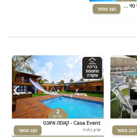
וילה פארטי טוי - Party Toy
בריכה
מחוממת
ומקורה
2
חדרים
Casa Event - קאסה איוונט
שרון, נתניה