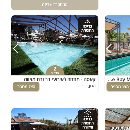
מתחם ללא לינה
בריכה
מחוממת
2
חדרים
אחוזת בלו ביי נתניה - Blue Bay Mansion
קאסה - מתחם לאירועי בר ובת מצווה
שרון, נתניה
בריכה
מחוממת
ומקורה