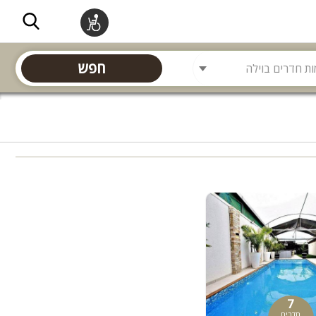
חפש
7
חדרים