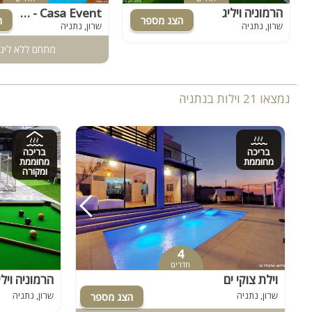
הרמוניה ויליג
Casa Event - קאסה איוונט
שרון, נתניה
שרון, נתניה
מתחם ללא לינ
נמצאו 21 וילות בנתניה
בריכה
בריכה
מחוממת
מחוממת
ומקורה
4
חדרים
וילת צוקי ים
הרמוניה וילי
שרון, נתניה
שרון, נתניה