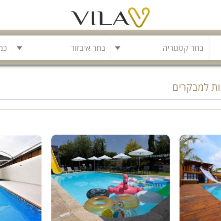
בחר איבזור
ות למבקרים
בריכה
משחקייה לילדים
בריכה מחוממת
פינת מנגל
להשכרה
סאונה
קריוקי
גקוזי