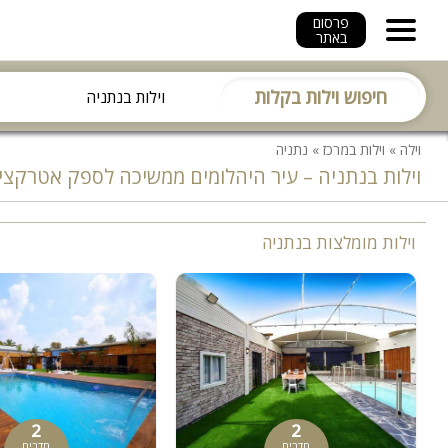
פרסום
באתר
חיפוש וילות בקלות
וילה
»
וילות במרכז
»
נתניה
וילות בנתניה – עיר היהלומים ממשיכה לספק אטרקצי
וילות מומלצות בנתניה
2
2
חדרים
חדרים