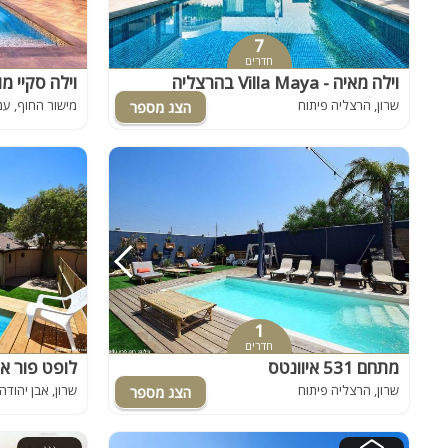
7
חדרים
וילה מאיה - Villa Maya בהרצליה
וילה סקיי מון
שרון, הרצליה פיתוח
מישור החוף, ע
1
חדרים
מתחם 531 איוונטס
לופט פור איוונטס - 
שרון, הרצליה פיתוח
שרון, אבן יהודה