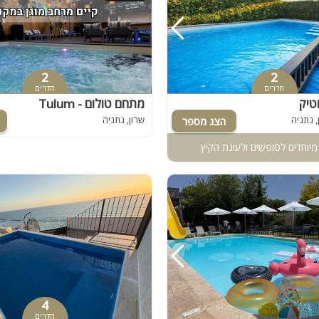
חדר קולנוע
מקבלים כלבים
שף
2
2
חדרים
חדרים
נוף
טיק
מתחם טולום - Tulum
wii
, נתניה
שרון, נתניה
ספא
מיוחדים לסופשים ולעונת הקיץ
למסיבות
4
חדרים