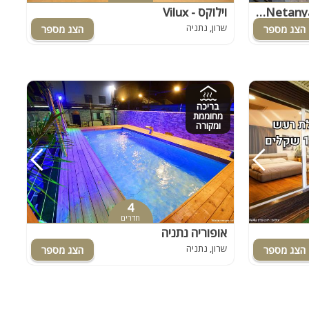
סי וויו פנטהאוז וספא נתניה - Sea view penthouse & spa Netanya
וילוקס - Vilux
שרון, נתניה
בריכה
מחוממת
ומקורה
4
חדרים
אופוריה נתניה
שרון, נתניה