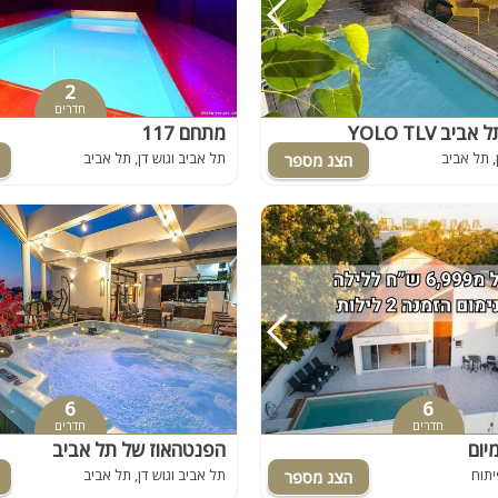
חדר קולנוע
מקבלים כלבים
2
שף
חדרים
ב YOLO TLV
מתחם 117
נוף
, תל אביב
תל אביב וגוש דן, תל אביב
wii
ספא
למסיבות
6
6
חדרים
חדרים
הפנטהאוז של תל אביב
יתוח
תל אביב וגוש דן, תל אביב