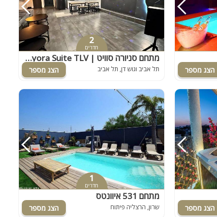
2
חדרים
מתחם סניורה סוויט | Senyora Suite TLV
תל אביב וגוש דן, תל אביב
1
חדרים
מתחם 531 איוונטס
שרון, הרצליה פיתוח