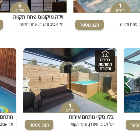
שולחן סנוקר
5
1
חדרים
חדרים
פלייסטיישן
וילה מיקונוס פתח תקווה
, פתח תקווה
תל אביב וגוש דן, פתח תקווה
Xbox
ארוחת בוקר
שולחן פוקר
מקרן
בריכה
מחוממת
ומקורה
גישה לנכים
קבוצות גדולות
בריכה מקורה
מערכת הגברה
1
חדרים
מסך lcd
בלו סקיי מתחם אירוח
תל אביב וגוש דן, פתח תקווה
תל אביב 
מרפסת
מטבח