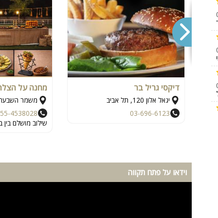
דיקסי גריל בר
מחנה על הצלח
יגאל אלון 120, תל אביב
משמר השבעה
55-4538028
03-696-6123
שילוב מושלם בין ב
וידאו על פתח תקווה