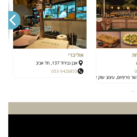
ת
אוליברי
ב
אבן גבירול 137, תל אביב
053-9426855
0
שר פרימיום, עיצוב שוק אותנטי וחגיגה ירושלמית בלתי נשכחת.