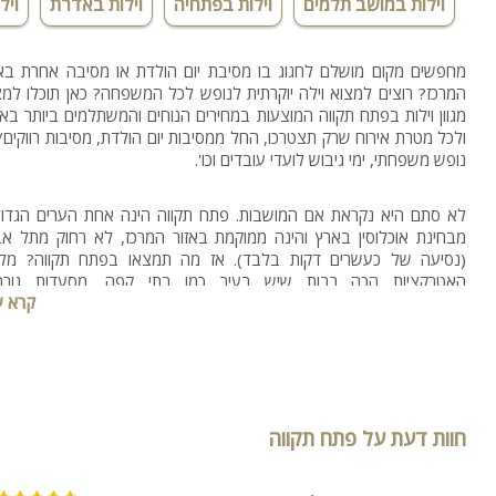
וילות במושב תלמים
וילות בפתחיה
וילות באדרת
ויל
מחפשים מקום מושלם לחגוג בו מסיבת יום הולדת או מסיבה אחרת באז
המרכז? רוצים למצוא וילה יוקרתית לנופש לכל המשפחה? כאן תוכלו למצ
מגוון וילות בפתח תקווה המוצעות במחירים הנוחים והמשתלמים ביותר באר
ולכל מטרת אירוח שרק תצטרכו, החל ממסיבות יום הולדת, מסיבות רווקים/ו
נופש משפחתי, ימי גיבוש לועדי עובדים וכו'.
לא סתם היא נקראת אם המושבות. פתח תקווה הינה אחת הערים הגדול
מבחינת אוכלוסין בארץ והינה ממוקמת באזור המרכז, לא רחוק מתל אב
(נסיעה של כעשרים דקות בלבד). אז מה תמצאו בפתח תקווה? מל
האטרקציות הכה רבות שיש בעיר כמו בתי קפה, מסעדות גורמ
קרא ע
קניונים ומרכזי קניות מפוארים ועוד תוכלו להזמין נופש בעיר במתחמי ויל
בפתח תקווה אשר מוצעים במחירים נוחים ממש כאן באתר וילה
חוות דעת על פתח תקווה