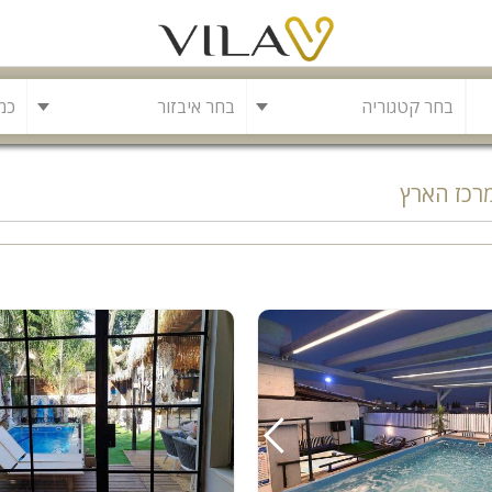
בחר איבזור
מרכז הארץ
בריכה
משחקייה לילדים
בריכה מחוממת
פינת מנגל
להשכרה
סאונה
קריוקי
גקוזי