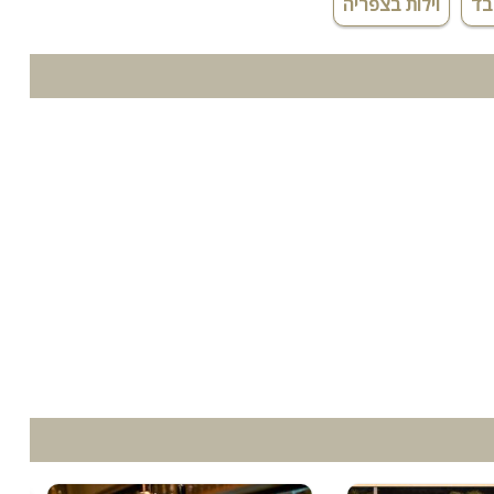
בד
וילות בצפריה