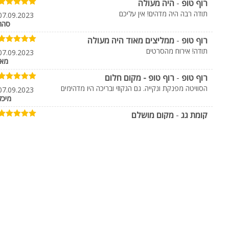
רוף טופ
-
היה מעולה
תודה רבה היה מדהים! אין עליכם
07.09.2023
סהר
רוף טופ
-
ממליצים מאוד היה מעולה
תודה! אירוח מהסרטים
07.09.2023
מאי
רוף טופ
-
רוף טופ - מקום חלום
הסוויטה מפנקת ונקייה. גם הגקוזי ובריכה היו מדהימים
07.09.2023
נקי מאנקי אשדוד
חורבת קייאפה
מיכל
אשדוד
בית שמש
קומת גג
-
מקום מושלם
054-8800680
זאת הבר מצווה השלישית, שאני עושה במקום. המקום
ם אקסטרים עם מגוון מתקנים, טרמפולינות ומתנפחים
ציון דרך היסטורי בבית שמש
מהמם, יש בו הכל, מתוחזק מצוין. בעלי המקום זמינים
13.08.2023
שרון
ועוזרים בכל דבר. היה מושלם. מומלץ בחום.
נאריה האוס - Narya House
-
מדהים
ווילה מושלמת למסיבות!! אני ארגנתי שמה ערב
לעבודה והמקום היה נקי ומסודר, שירות של בעל
19.01.2023
בר
המקום היתה טובה ומחיר שווה לתמורה.
נאריה האוס - Narya House
-
חוויה טובה פידבק חיובי!!!
עשינו בר מצווה לבן שלנו באוגוסט האחרון. בתקופה
המטורפת של הקורונה חיפשנו מקום פרטי אבל לא