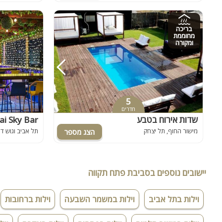
בריכה
מחוממת
ומקורה
5
חדרים
שדות אירוח בטבע
Satai Sky Bar - סטאי 
מישור החוף, תל יצחק
תל אביב וגוש דן,
יישובים נוספים בסביבת פתח תקווה
וילות בתל אביב
וילות במשמר השבעה
וילות ברחובות