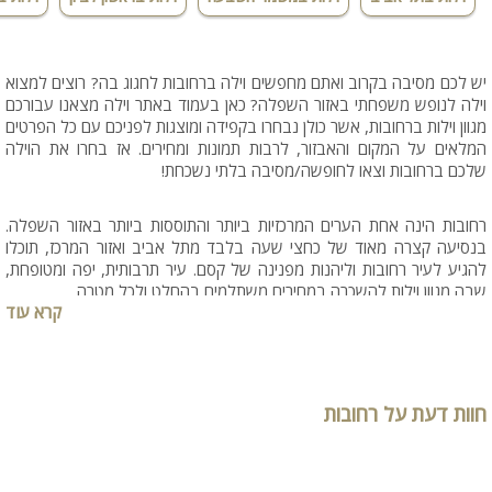
יש לכם מסיבה בקרוב ואתם מחפשים וילה ברחובות לחגוג בה? רוצים למצוא
וילה לנופש משפחתי באזור השפלה? כאן בעמוד באתר וילה מצאנו עבורכם
מגוון וילות ברחובות, אשר כולן נבחרו בקפידה ומוצגות לפניכם עם כל הפרטים
המלאים על המקום והאבזור, לרבות תמונות ומחירים. אז בחרו את הוילה
שלכם ברחובות וצאו לחופשה/מסיבה בלתי נשכחת!
רחובות הינה אחת הערים המרכזיות ביותר והתוססות ביותר באזור השפלה.
בנסיעה קצרה מאוד של כחצי שעה בלבד מתל אביב ואזור המרכז, תוכלו
להגיע לעיר רחובות וליהנות מפנינה של קסם. עיר תרבותית, יפה ומטופחת,
שבה מגוון וילות להשכרה במחירים משתלמים בהחלט ולכל מטרה.
קרא עוד
חוות דעת על רחובות