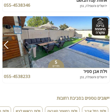
אחוזת קנה הבושם
055-4538346
ירושלים והשפלה, גפן
בריכה
מחוממת
ומקורה
5
חדרים
וילת אבן ספיר
055-4538233
ירושלים והשפלה, גפן
יישובים נוספים בסביבת רחובות
וילות בתל אביב
וילות במשמר השבעה
וילות בראשון לציון
וילות 