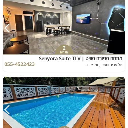
2
חדרים
מתחם סניורה סוויט | Senyora Suite TLV
055-4522423
תל אביב וגוש דן, תל אביב