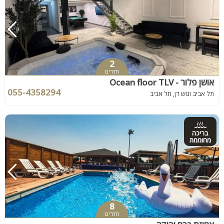
2
חדרים
אושן פלור - Ocean floor TLV
055-4358294
תל אביב וגוש דן, תל אביב
בריכה
מחוממת
8
חדרים