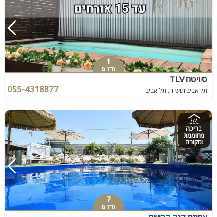
1
חדרים
סוויטה TLV
055-4318877
תל אביב וגוש דן, תל אביב
בריכה
מחוממת
ומקורה
7
חדרים