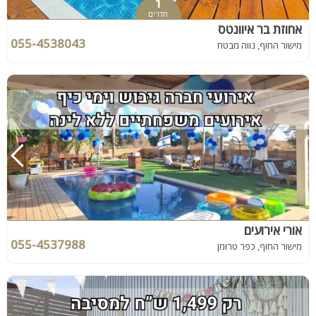
1
חדרים
אחוזת בר איוונטס
055-4538043
מישור החוף, נווה מבטח
אורי אירועים
055-4537988
מישור החוף, כפר טרומן