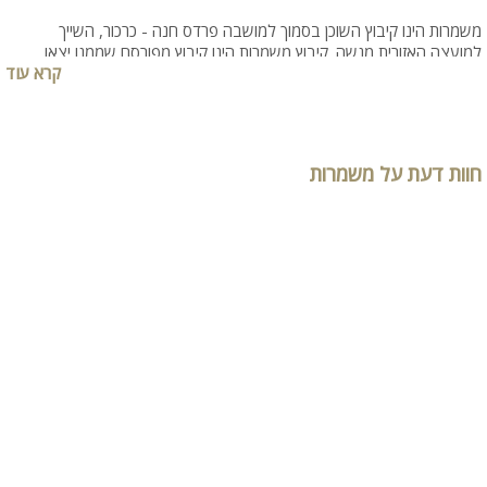
משמרות הינו קיבוץ השוכן בסמוך למושבה פרדס חנה - כרכור, השייך
למועצה האזורית מנשה. קיבוץ משמרות הינו קיבוץ מפורסם שממנו יצאו
קרא עוד
מפורסמים גדולים ומכובדים מהזמר הישראלי, מאיר אריאל, שלום חנוך, חנן
יובל. הקיבוץ שוכן בסביבה ירוקה ומתפתחת ובה נופים מדהים ואוייר צלול
וירוק.
במשמרות תוכלו להנות מאירוח מפנק בוילות מדהימות בהם מגוון אטרקציות
שוות שישדרגו לכם את השהייה במקום. בכל וילה כמות שונה של חדרי
חוות דעת על משמרות
שינה כך שתוכלו לבחור ולהתאים לפי כמות האנשים שאתם רוצים להתארח
בוילה. וכן מגוון פינוקים ואטרקציות שוות לשוהים בוילה.
הקיבוץ מציע לעיתים אף מגוון אטרציות לילדים וסיורים מודרכים וכן מסביב
לקיבוץ תוכלו למצוא אף מגוון אטרקציות לפעילות לכל המשפחה.