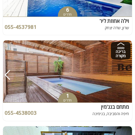
6
חדרים
וילה אחוזת ליר
055-4537981
שרון, שדה יצחק
בריכה
מקורה
1
חדרים
מתחם בנג'מין
055-4538003
חיפה והסביבה, בנימינה