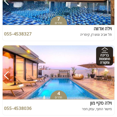
7
חדרים
וילה אדווה
055-4538327
תל אביב וגוש דן, קיסריה
בריכה
מחוממת
ומקורה
4
חדרים
וילה סקיי מון
055-4538036
מישור החוף, עמק חפר