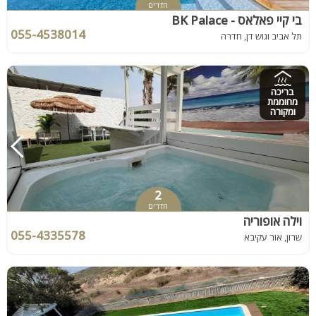
חדרים
בי קיי פאלאס - BK Palace
055-4538014
תל אביב וגוש דן, חדרה
בריכה
מחוממת
ומקורה
2
חדרים
וילה אופוריה
055-4335578
שרון, אור עקיבא