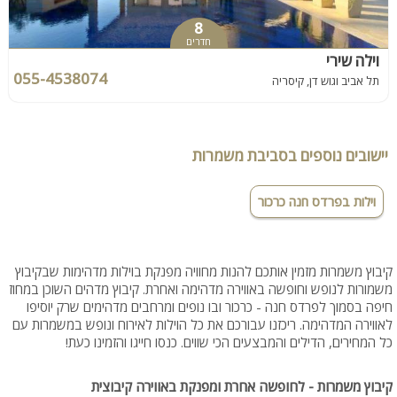
8
חדרים
וילה שירי
055-4538074
תל אביב וגוש דן, קיסריה
יישובים נוספים בסביבת משמרות
וילות בפרדס חנה כרכור
קיבוץ משמרות מזמין אותכם להנות מחוויה מפנקת בוילות מדהימות שבקיבוץ
משמורות לנופש וחופשה באווירה מדהימה ואחרת. קיבוץ מדהים השוכן במחוז
חיפה בסמוך לפרדס חנה - כרכור ובו נופים ומרחבים מדהימים שרק יוסיפו
לאווירה המדהימה. ריכזנו עבורכם את כל הוילות לאירוח ונופש במשמרות עם
כל המחירים, הדילים והמבצעים הכי שווים. כנסו חייגו והזמינו כעת!
קיבוץ משמרות - לחופשה אחרת ומפנקת באווירה קיבוצית