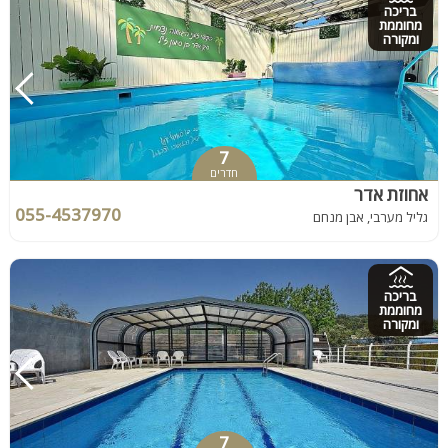
בריכה
מחוממת
ומקורה
7
חדרים
אחוזת אדר
055-4537970
גליל מערבי, אבן מנחם
בריכה
מחוממת
ומקורה
7