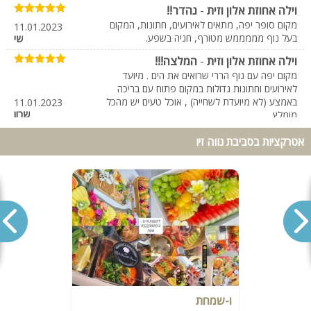
וילה אחוזת אלון וזית
-
נהדר!!
מקום סופר יפה, מתאים לאירועים, חתונות, המקום
11.01.2023
בעל נוף מממממש מטורף, חניה בשפע.
שי
וילה אחוזת אלון וזית
-
המלצה!!!
מקום יפה עם נוף הררי שרואים את הים . מיועד
לאירועים וחתונות גדולות במקום פתוח עם בריכה
באמצע (לא מיועדת לשחייה) , אוכל טעים יש מהכל
11.01.2023
שרון
מומלץ .
וילה אחוזת אלון וזית
-
מקום מדהים מומלץ
אטרקציות בסביבת נווה זיו
פשוט מקסים, המיקום, הנוף השירות, בעל הוילה
מדהים מדהים הוילה יפייפיה הנוף פצצה והכל היה
28.01.2016
אילה גלפז
פשוט חלום ממליצה בחום אנחנו בטוח נחזור
וילה אחוזת אלון וזית
-
וילה אחת היפות שהייתי!
חייב לציין שבמציאות הוילה אפילו יותר יפה!!! היה
13.01.2016
ממש כיף וקיבלנו שירות מעולה! מומלץ
אלירן
ו-שמחת