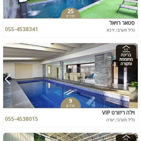
25
חדרים
סטאר רויאל
055-4538341
גליל מערבי, ירכא
בריכה
מחוממת
ומקורה
9
חדרים
וילה ריזורט VIP
055-4538015
גליל מערבי, יערה