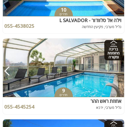
10
חדרים
וילה אל סלוודור - L SALVADOR
055-4538025
גליל מערבי, פקיעין החדשה
בריכה
מחוממת
ומקורה
9
חדרים
אחוזת ראש ההר
055-4545254
גליל מערבי, ירכא