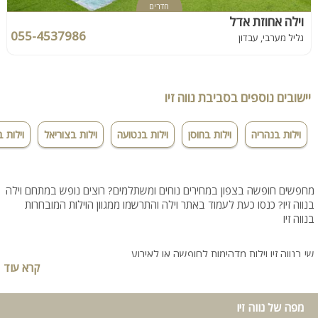
חדרים
וילה אחוזת אדל
055-4537986
גליל מערבי, עבדון
יישובים נוספים בסביבת נווה זיו
וילות בנהריה
וילות בחוסן
וילות בנטועה
וילות בצוריאל
וילות 
מחפשים חופשה בצפון במחירים נוחים ומשתלמים? רוצים נופש במתחם וילה
בנווה זיו? כנסו כעת לעמוד באתר וילה והתרשמו ממגוון הוילות המובחרות
בנווה זיו
שי בנווה זיו וילות מדהימות לחופשה או לאירוע
קרא עוד
מפה של נווה זיו