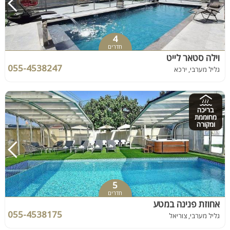
4
חדרים
וילה סטאר לייט
055-4538247
גליל מערבי, ירכא
בריכה
מחוממת
ומקורה
5
חדרים
אחוזת פנינה במטע
055-4538175
גליל מערבי, צוריאל