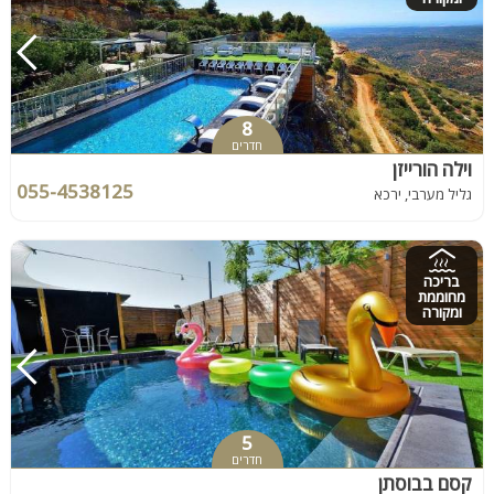
8
חדרים
וילה הורייזן
055-4538125
גליל מערבי, ירכא
בריכה
מחוממת
ומקורה
5
חדרים
קסם בבוסתן