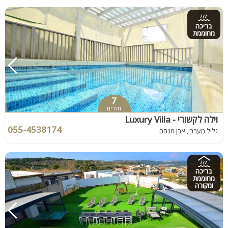
בריכה
מחוממת
7
חדרים
וילה לקשורי - Luxury Villa
055-4538174
גליל מערבי, אבן מנחם
בריכה
מחוממת
ומקורה