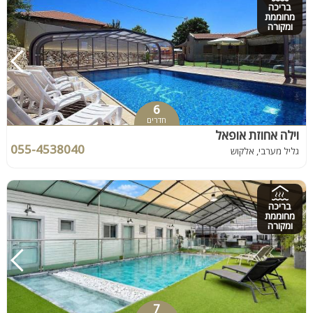
בריכה
מחוממת
ומקורה
6
חדרים
וילה אחוזת אופאל
055-4538040
גליל מערבי, אלקוש
בריכה
מחוממת
ומקורה
7