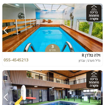
בריכה
מחוממת
ומקורה
3
חדרים
וילה גולדן R
055-4545213
גליל מערבי, עבדון
בריכה
מחוממת
ומקורה