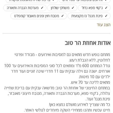
ג'קוזי ספא גדול
משחקי שולחן
מערכות הגברה ותאורה
פינת מנגל גז מקצועית
מטבח חוץ ופנים מאובזר קומפלט
חדר אוכל ענקי
מדשאות, פינות רביצה ופינות שיזוף
הצג עוד
קיים ממד בתוך הוילה
אודות אחוזת הר טוב
מתחם נופש חדש מתאים גם למסיבות ואירועים - מבודד ופרטי
לחלוטין, ללא הגבלת רעש.
גודל המתחם 600 מ"ר ומתאים לכל סוגי המסיבות והאירועים עד 100
אורחים. ישנה גם וילה ענקית עם 11 חדרי שינה זוגיים ועוד חדר
ילדים עם 10 מיטות.
מתאים ללינה עד 70 איש.
במתחם החיצוני של אחוזת הר טוב: מדשאה ענקית עם בריכת שחייה
צלולה, ג'קוזי ספא, מערכות הגברה ותאורה, מטבח חיצוני מאובזר,
פינת מנגל ועוד.
כל מה שצריך לאירוע מושלם נמצא כאן!
חייגו עכשיו ותהנו ממחירי השקה מיוחדים לגולשי האתר.