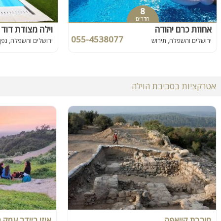
8
חדרים
אחוזת כרם יהודה
וילה מצודת דוד 
055-4538077
ירושלים והשפלה, תירוש
ירושלים והשפלה, גפן
אטרקציות בסביבת הוילה
חורבת קייאפה
איזי ריידר עמק 