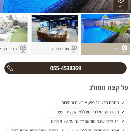
וידאו
כללי
מתחם פנימי
מתחם חיצוני
35
40
52
055-4538369
על קצה המזלג
מתחם חדש לנופש, אירועים ומסיבות
מבודד ופרטי לחלוטין ללא הגבלת רעש
11 חדרי שינה מותאם ללינה עד 70 אורחים
אירועים ומסיבות עד 100 איש
בריכת שחייה מחוממת ומקורה