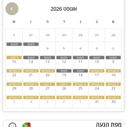
חצר עם מדשאות, שולחן פינג פונג וכדורגל, עמדת מנגל, פינת אוכל
מקורה
אוגוסט 2026
פינות ישיבה
תאורת גן
קהל יעד
א
ב
ג
ד
ה
ו
ש
גינה
בריכה מקורה
משפחות, זוגות, קבוצות והציבור הדתי.
רפאל גארדן - לינה עד 35 איש.
1
31
30
29
28
27
26
סאונה
חצר
רפאל בוטיק - לינה עד 12 איש.
8
7
6
5
4
3
2
קבוצות גדולות
חדרי שינה
15
14
13
12
11
10
9
22
21
20
19
18
17
16
29
28
27
26
25
24
23
5
4
3
2
1
31
30
מפת הגעה