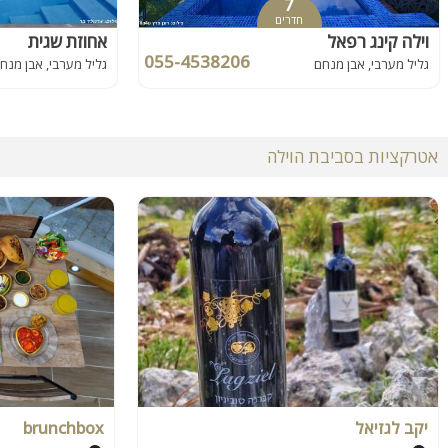
7
חדרים
וילה קינג רפאל
אחוזת שגית
055-4538206
גליל מערבי, אבן מנחם
גליל מערבי, אבן מנח
אטרקציות בסביבת הוילה
יקב לגזיאל
brunchbox