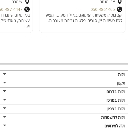
אבן מנחם
שומרה
50-487-4447
050-4861405
יקב בוטיק משפחתי הממוקם בגליל המערבי ומציע
בכל מקום שתבחרו בב
לכם טעימות יין, סיורים ופלטות גבינות משובחות.
עשירות, מארזי פיקנ
ועוד
וילות
תקנון
וילות בדרום
וילות במרכז
וילות בצפון
וילות למשפחות
וילה לאירועים