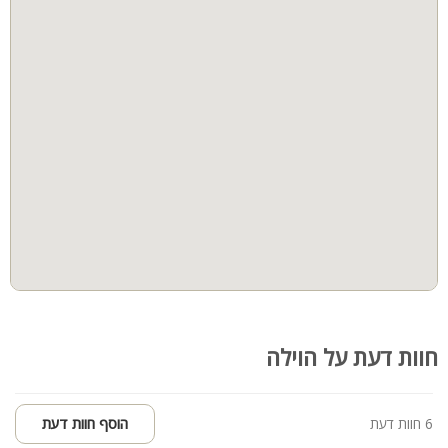
גינה
בריכה מקורה
הוט טאב
חצר
ספא
קבוצות גדולות
למסיבות
חדרי שינה
חוות דעת על הוילה
6 חוות דעת
הוסף חוות דעת