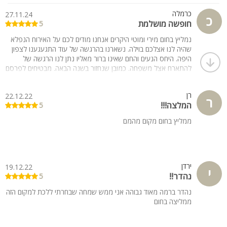
כרמלה
27.11.24
כ
חופשה מושלמת
5
נמליץ בחום מירי ומוטי היקרים אנחנו מודים לכם על האירוח הנפלא
שהיה לנו אצלכם בוילה. נשארנו בהרגשה של עוד התגעגענו לצפון
היפה. היחס הנעים והחם שאינו ברור מאליו נתן לנו הרגשה של
להתארח אצל משפחה. כמובן שנחזור בשנה הבאה. מבטיחים לפרסם
את המקום, תמשיכו לשמור על הוילה ברמה גבוהה ולהיות נחמדים
כמו שאתם בעזרת השם הקב"ה יצליח את דרככם בשמחה ובבריאות
רן
22.12.22
טובה.rnכרמלה ומשה אלימלך.
ר
המלצה!!!
5
ממליץ בחום מקום מהמם
ירדן
19.12.22
י
נהדר!!
5
נהדר ברמה מאוד גבוהה אני ממש שמחה שבחרתי ללכת למקום הזה
ממליצה בחום