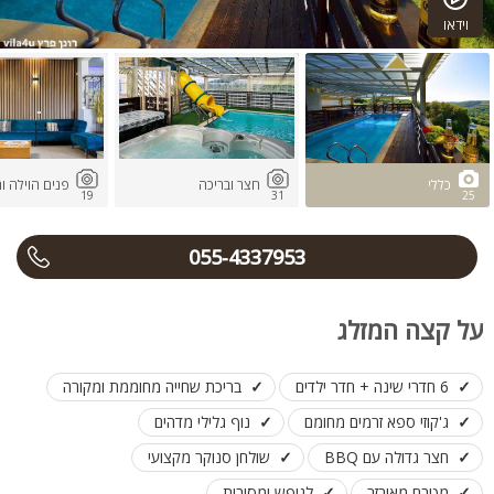
וידאו
כללי
חצר ובריכה
פנים הוילה ו
19
31
25
055-4337953
על קצה המזלג
6 חדרי שינה + חדר ילדים
בריכת שחייה מחוממת ומקורה
ג'קוזי ספא זרמים מחומם
נוף גלילי מדהים
חצר גדולה עם BBQ
שולחן סנוקר מקצועי
מטבח מאובזר
לנופש ומסיבות