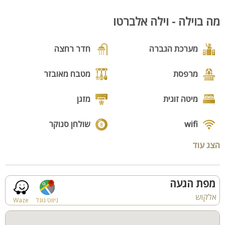
עם מסך גדול + חיבור לערוצי YES, נגן DVD ומערכת סאונד היקפית.
מטבח הוילה מאובזר לגמרי בכל הנדרש ולצידו פינת אוכל גדולה
מה בוילה - וילה אלברטו
במיוחד. חדרי הוילה מאובזרים לגמרי ובהם : מיטה זוגית, חדר רחצה
ושירותים, מיזוג וטלוויזיה. ישנם גם חדרי ילדים.
מערכת הגברה
חדר רחצה
המתחם החיצוני: חצר הוילה משקיף אל הרי הגליל ומשרה אווירה
רגועה ושלווה. המתחם החיצוני כולל: שולחנות קפה, פינות ישיבה
מרפסת
מטבח מאובזר
וערסלים, עמדת ברביקיו, בריכת שחייה גדולה מקורה ומחוממת, ג'קוזי
ספא זרמים ושולחן סנוקר מקצועי
מיטה זוגית
מזגן
קהל יעד: מתאים לכל סוגי האירוח- נופש משפחות, קבוצות, זוגות וכן
wifi
שולחן סנוקר
אירועים ומסיבות רווקים/ רווקות, ימי הולדת, ערבי גיבוש וכנסים.
אירוח עד 30 איש, לינה עד 24.
הצג עוד
בריכה
בריכה מחוממת
גקוזי
נוף
מפת הגעה
אלקוש
מנגל
פינת מנגל
ניווט גוגל
Waze
פינות ישיבה
תאורת גן