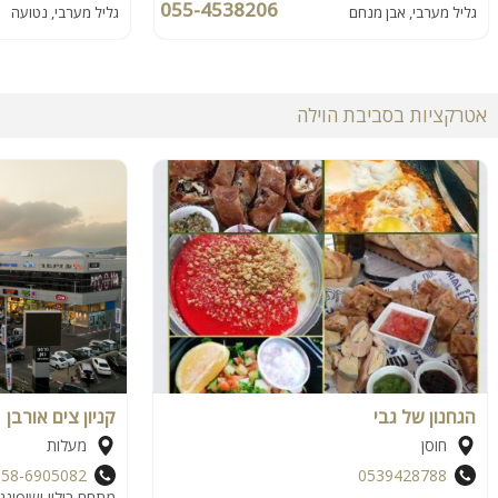
055-4538206
גליל מערבי, אבן מנחם
גליל מערבי, נטועה
אטרקציות בסביבת הוילה
הגחנון של גבי
קניון צים אורבן
חוסן
מעלות
058-6905082
0539428788
מתחם בילוי ושופינג