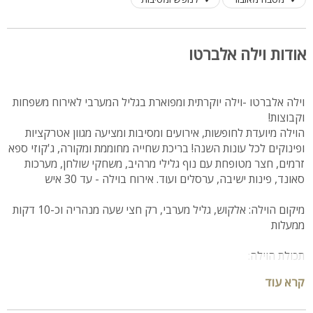
אודות וילה אלברטו
וילה אלברטו
-וילה יוקרתית ומפוארת בגליל המערבי לאירוח משפחות
וקבוצות!
הוילה מיועדת לחופשות, אירועים ומסיבות ומציעה מגוון אטרקציות
ופינוקים לכל עונות השנה! בריכת שחייה מחוממת ומקורה, ג'קוזי ספא
זרמים, חצר מטופחת עם נוף גלילי מרהיב, משחקי שולחן, מערכות
סאונד, פינות ישיבה, ערסלים ועוד. אירוח בוילה - עד 30 איש
מיקום הוילה: אלקוש, גליל מערבי, רק חצי שעה מנהריה וכ-10 דקות
ממעלות
תכולת הוילה:
קרא עוד
וילה אלברטו כוללת 6 חדרי שינה, חלל מרכזי מרווח וחצר מטופחת
עם נוף עוצר נשימה! המתחם המרכזי כולל: סלון פינתי רחב, טלוויזיה