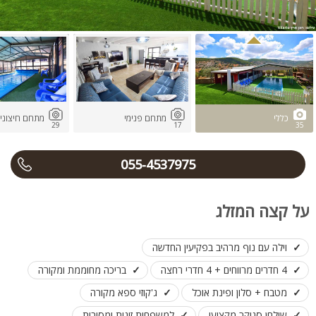
כללי
מתחם פנימי
מתחם חיצוני
29
17
35
055-4537975
על קצה המזלג
וילה עם נוף מרהיב בפקיעין החדשה
4 חדרים מרווחים + 4 חדרי רחצה
בריכה מחוממת ומקורה
מטבח + סלון ופינת אוכל
ג'קוזי ספא מקורה
שולחן סנוקר מקצועי
למשפחות,זוגות ומסיבות