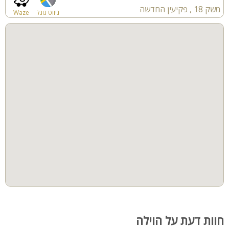
משק 18 , פקיעין החדשה
ניווט גוגל
Waze
חוות דעת על הוילה