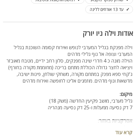
עד 13 אורחים ללינה
אודות וילה ניו יורק
וילה מפנקת בגליל המערבי לנופש ואירוח קסומה השוכנת בגליל
המערבי וצופה אל נוף גלילי מדהים
הוילה מונה כ 4 חדרי שינה מפנקים, סלון רחב ידיים, מטבח מאובזר
ויציאה לחצר גדולה הכוללת מתחם בריכה (מחוממת מקורה בחורף)
ג'קוזי ספא מפנק במתחם מקורה, משחקי שולחן, פינות ישיבה,
מדשאות ונוף מדהים. מוזמנים אלינו לחופשה ואירוח מדהים
מיקום:
גליל מערבי, מושב פקיעין החדשה (משק 18)
7 דק נסיעה ממעלות ו-25 דק נסיעה מנהריה
אטרקציות באזור:
טיולי טרקטורונים, נחל כזיב, מסעדות, אגם מונפורט, קארטינג
קרא עוד
רכיבה על סוסים ומסלולי הליכה.