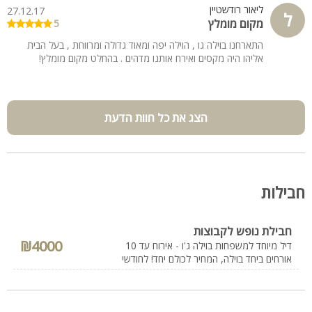
ליאור רודשטיין
27.12.17
מתקנים חמודים לילדים כמו מגלשה קטנה ובית קטן. הבריכה
ל
מקום מומלץ
5
המחוממת בחלל נפרד ועם מנעול בכניסה לבטיחות הילדים. לנו
המים היו קרירים מדי למרות החימום, אולי כשפחות קר בחוץ זה
התארחנו בוילה גו , הוילה יפה ומאוד גדולה ומרווחת , בעל הבית
סבבה. הוילה מתוחזקת ונקייה. ווייפיי טוב. טלויזיה עם מסך גדול וחיבור
אליהו היה מקסים ואירח אותנו מדהים . בהחלט מקום מומלץ!
ליס. המיטה מושלמת ונוחה מאד. לא כ"כ רואים נוף. שולחן הביליארד
כיפי. את הוילה מנהל זוג חמוד ושומר שבת. אמרו שאפשר לדפוק
להם בדלת, הם גרים ליד. פינקו אותנו בחלות ועוגה לשבת.
הצג את כל חוות הדעת
חבילות
חבילת נופש לקבוצות
₪4000
דיל מיוחד למשפחות בוילה ג'ו - אירוח עד 10
אורחים ביחד בוילה, המחיר לכולם יחד! לחודשי
החורף