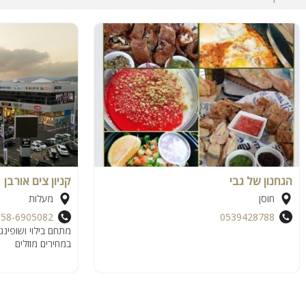
הגחנון של גבי
קניון צים אורבן
חוסן
מעלות
058-6905082
0539428788
מתחם בילוי ושופינג
במחירים מוזלים