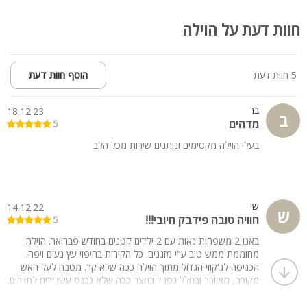
חוות דעת על הוילה
5 חוות דעת
הוסף חוות דעת
בר
18.12.23
ב
מדהים
5
בעלי הוילה מקסימים ונותנים שירות מכל הלב
שי
14.12.22
ש
חוויה טובה פידבק חיובי!!!
5
באנו 2 משפחות גאות עם 2 ילדים קטנים בחודש פברואר. הוילה
מחוממת ממש טוב ע"י מזגנים. כל הקירות בחיפוי עץ נעים ויפה.
הכניסה לג'קוזי הגדול מתוך הוילה ככה שלא קר. מטבח לעל האש
מקורה, מאוורר ובחלל נפרד בחצר ככה שלא נכנס עשן וריח לחדרים.
במתחם 2 מקררים גדולים ומקרר מיני. באמבטיות בחדרים ובמקלחת
הדוש המשותפת יש מים חמים וזרם חזק. החצר גדולה ויש בה כמה