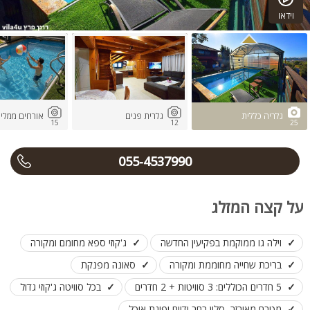
וידאו
גלריה כללית
גלרית פנים
אורחים ממלי
15
12
25
055-4537990
על קצה המזלג
וילה גו ממוקמת בפקיעין החדשה
ג'קוזי ספא מחומם ומקורה
בריכת שחייה מחוממת ומקורה
סאונה מפנקת
5 חדרים הכוללים: 3 סוויטות + 2 חדרים
בכל סוויטה ג'קוזי גדול
מטבח מאובזר, סלון רחב ידיים ופינת אוכל