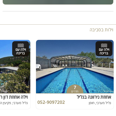
וילות בסביבה
וילה עם
וילה עם
בריכה
בריכה
7
חדרים
אחוזת נירוונה בגליל
וילה אחוזת דון ר
052-9097202
גליל מערבי, חוסן
גליל מערבי, פקיעין 