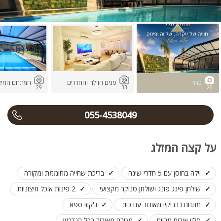
כללי
פנים הוילה והחדרים
המתחם החיצו
29
33
26
055-4538049
על קצה המזלג
וילה בחוסן עם 5 חדרי שינה
בריכת שחייה מחוממת ומקורה
שולחן פינג פונג ושולחן סנוקר מקצועי
2 פינות אוכל חיצוניות
מתחם ברביקיו מאובזר עם כיור
ג'קוזי ספא
סלון אירוח מרווח
מטבח מאובזר בכל הנדרש