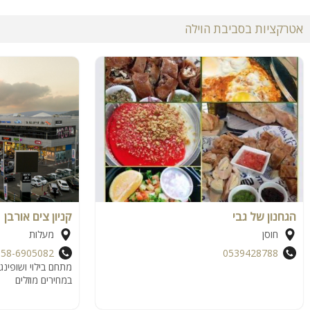
אטרקציות בסביבת הוילה
הגחנון של גבי
קניון צים אורבן
חוסן
מעלות
058-6905082
0539428788
מתחם בילוי ושופינג
במחירים מוזלים