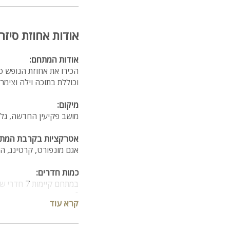
אודות אחוזת סיזר
אודות המתחם:
וכוללת בתוכה וילה וצימ
מיקום:
מושב פקיעין החדשה, גליל מערבי ב-30 ד
אטרקציות בקרבת המתח
אגם מונפורט, קרטינג, ה
כמות חדרים:
במתחם קיימות 7 חדרי שינה + חדר גלריה (מתוכם חדר ממ"ד)
6 חדרי רחצה
קרא עוד
תכולת הוילה
הוילה בנויה מ-2 מפלסים כאשר חדר אחד נמצא בקומת הכניסה ו-3 חדרים נוספים בקומה העליונה