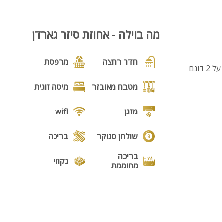
מה בוילה - אחוזת סיזר גארדן
חדר רחצה
מרפסת
הכירו את אחוזת הנופש סיגר גארדן הממוקמת בגליל המערבי במושב פקיעין החדשה, אחוזה בנויה על 2 דונם
מטבח מאובזר
מיטה זוגית
מזגן
wifi
שולחן סנוקר
בריכה
בריכה
גקוזי
מחוממת
נוף
מנגל
פינת מנגל
פינות ישיבה