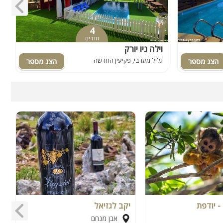
4
חדרים
וילה ניו יורק
א
גליל מערבי, פקיעין החדשה
ג
- יודפת
יקב לגזיאל
ע
אבן מנחם