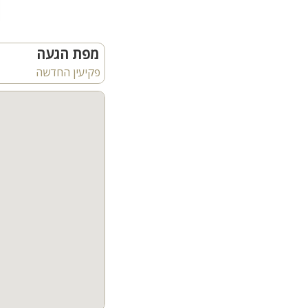
מדשאות ירוקות
ריהוט גן ומיטות שיזוף
מפת הגעה
קהל יעד
: קיימת אפשרות 
(קיימת בית כנסת במושב) ימי כיף 
פקיעין החדשה