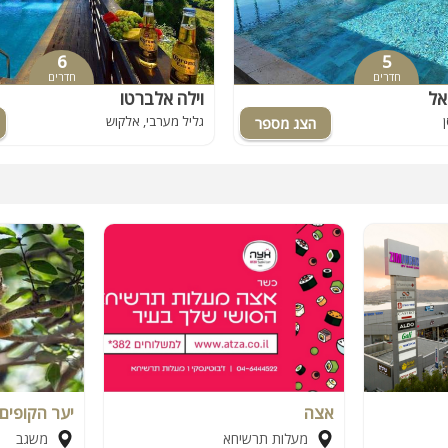
6
5
חדרים
חדרים
אל
וילה אלברטו
גליל מערבי, אלקוש
אצה
יער הקופים 
מעלות תרשיחא
משגב