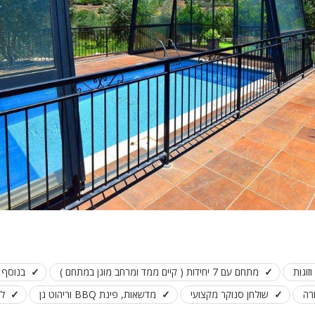
זוגות
מתחם עם 7 יחידות ( קיים ממד ומרחב מוגן במתחם )
בנוסף 
רה
שולחן סנוקר מקצועי
מדשאות, פינת BBQ וריהוט גן
לא