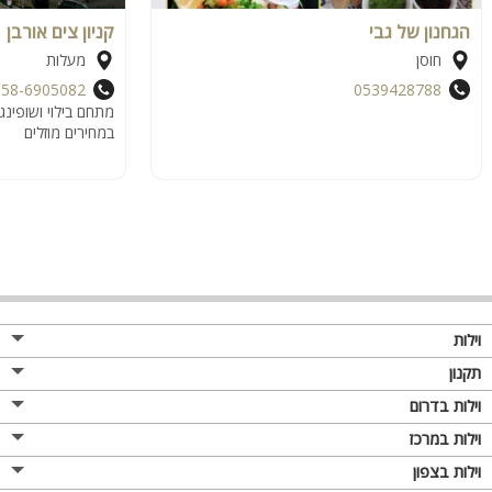
הגחנון של גבי
קניון צים אורבן
חוסן
מעלות
058-6905082
0539428788
מתחם בילוי ושופינג
במחירים מוזלים
וילות
תקנון
וילות בדרום
וילות במרכז
וילות בצפון