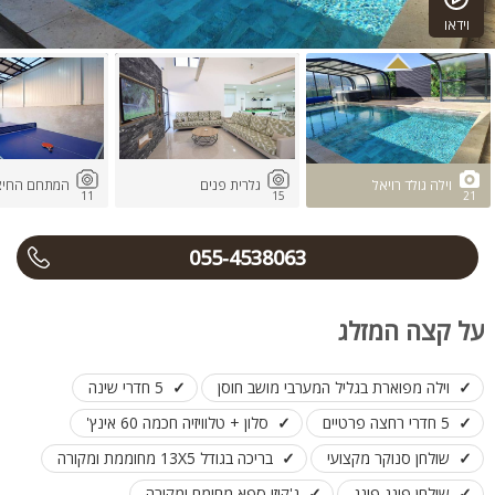
וידאו
וילה גולד רויאל
גלרית פנים
המתחם החיצו
11
15
21
055-4538063
על קצה המזלג
וילה מפוארת בגליל המערבי מושב חוסן
5 חדרי שינה
5 חדרי רחצה פרטיים
סלון + טלוויזיה חכמה 60 אינץ'
שולחן סנוקר מקצועי
בריכה בגודל 13X5 מחוממת ומקורה
שולחן פינג פונג
ג'קוזי ספא מחומם ומקורה