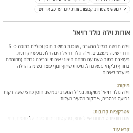
לנופש משפחות, קבוצות, זוגות. לינה עד 20 אורחים
אודות וילה גולד רויאל
וילה חדשה בגליל המערבי, שוכנת במושב חוסן וכוללת בתוכה כ- 5
חדרי שינה מעוצבים. וילה גולד רויאל הינה וילת נופש יוקרתית,
מעוצבת בטוב טעם עם מתחם חיצוני איכותי ובריכה גדולה (מחוממת
בחורף) ג'קוזי ספא גדול, מיטות שיזוף ונוף עוצר נשימה. הוילה
מיועדת לאירוח
מיקום:
וילה גולד רויאל ממוקמת בגליל המערבי במושב חוסן כחצי שעה דקות
נסיעה מנהריה, 5 דקות מהעיר מעלות
אטרקציות קרובות:
אגם מונפורט מתחם איי ג'אמפ, טרקטורונים ורכיבה על סוסים, בתי
קפה ומסעדות
קרא עוד