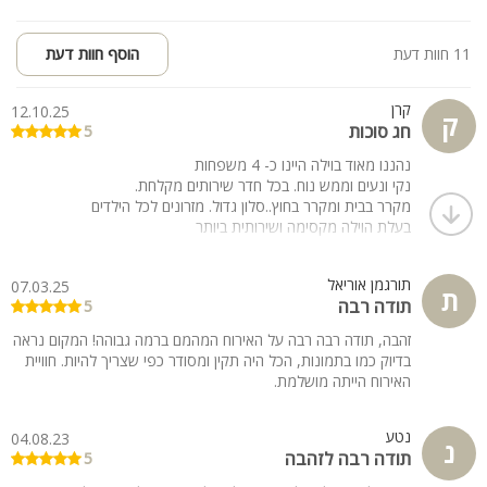
11 חוות דעת
הוסף חוות דעת
קרן
12.10.25
ק
חג סוכות
5
נהננו מאוד בוילה היינו כ- 4 משפחות
נקי ונעים וממש נוח. בכל חדר שירותים מקלחת.
מקרר בבית ומקרר בחוץ..סלון גדול. מזרונים לכל הילדים
בעלת הוילה מקסימה ושירותית ביותר
תורגמן אוריאל
07.03.25
ת
תודה רבה
5
זהבה, תודה רבה רבה על האירוח המהמם ברמה גבוהה! המקום נראה
בדיוק כמו בתמונות, הכל היה תקין ומסודר כפי שצריך להיות. חוויית
האירוח הייתה מושלמת.
נטע
04.08.23
נ
תודה רבה לזהבה
5