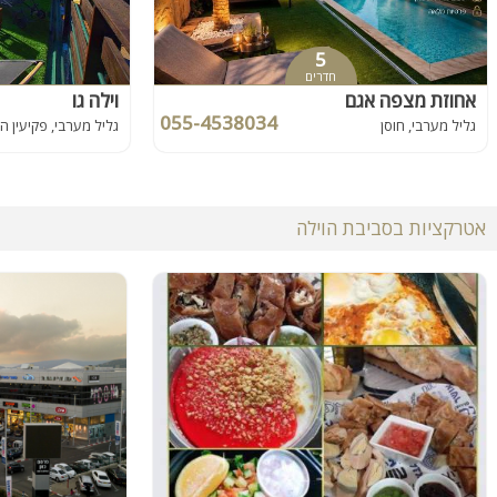
5
חדרים
אחוזת מצפה אגם
וילה גו
055-4538034
גליל מערבי, חוסן
גליל מערבי, פקיעין 
אטרקציות בסביבת הוילה