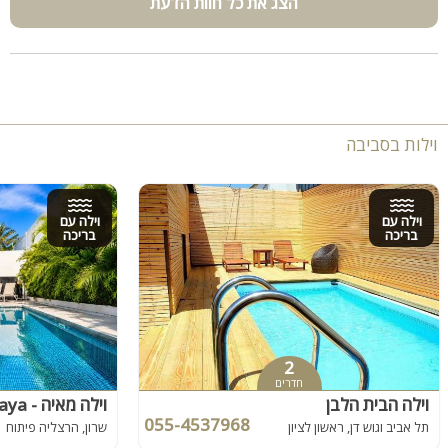
הצג את כל חוות הדעת
וילות בסביבה
וילה עם
וילה עם
בריכה
בריכה
2
חדרים
וילה הבית הלבן
וילה מאיה - Villa Maya בהרצליה
055-4537968
תל אביב וגוש דן, ראשון לציון
שרון, הרצליה פיתוח