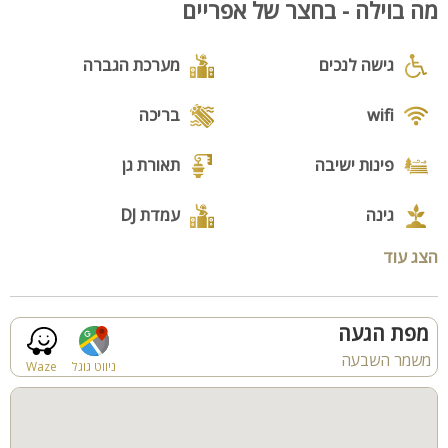
מה בוילה - בחצר של אפריים
סוגרים אירוע בחצר של אפריים וכל החלומות מתגשמים.
מיקום:
גישה לנכים
מערכת הגברה
משמר השבעה, סמוך לראשון לציון ובית דגן, רק 10 דק' נסיעה מתל
אביב
wifi
בריכה
פינות ישיבה
תאורת גן
גינה
עמדת DJ
הצג עוד
בר
מפת הגעה
משמר השבעה
ניווט גוגל
Waze