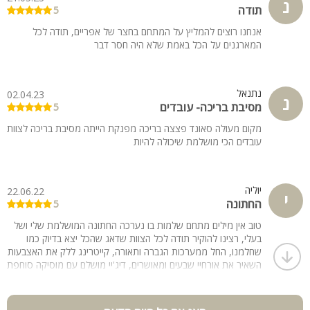
נ
תודה
5
אנחנו רוצים להמליץ על המתחם בחצר של אפריים, תודה לכל
המארגנים על הכל באמת שלא היה חסר דבר
נתנאל
02.04.23
נ
מסיבת בריכה- עובדים
5
מקום מעולה סאונד פצצה בריכה מפנקת הייתה מסיבת בריכה לצוות
עובדים הכי מושלמת שיכולה להיות
יוליה
22.06.22
י
החתונה
5
טוב אין מילים מתחם שלמות בו נערכה החתונה המושלמת שלי ושל
בעלי, רצינו להוקיר תודה לכל הצוות שדאג שהכל יצא בדיוק כמו
שחלמנו, החל ממערכות הגברה ותאורה, קייטרינג ללק את האצבעות
השאיר את אורחיי שבעים ומאושרים, דיג'יי מושלם עם מוסיקה סוחפת
עד השעות המאוחרות וצוות מלצרים תותחים שדאגו שלא יחסר
פשוט שום דבר