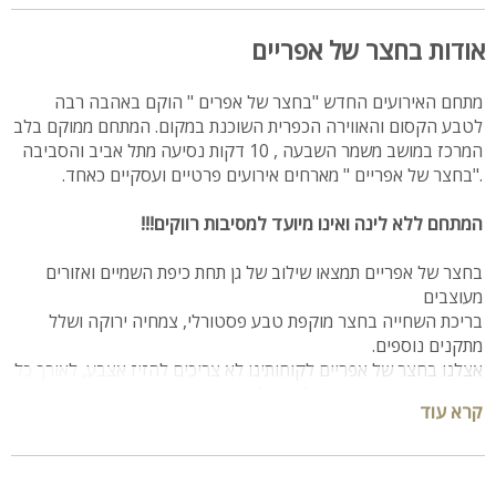
אודות בחצר של אפריים
מתחם האירועים החדש "בחצר של אפרים " הוקם באהבה רבה
לטבע הקסום והאווירה הכפרית השוכנת במקום. המתחם ממוקם בלב
המרכז במושב משמר השבעה , 10 דקות נסיעה מתל אביב והסביבה
."בחצר של אפריים " מארחים אירועים פרטיים ועסקיים כאחד.
המתחם ללא לינה ואינו מיועד למסיבות רווקים!!!
בחצר של אפריים תמצאו שילוב של גן תחת כיפת השמיים ואזורים
מעוצבים
בריכת השחייה בחצר מוקפת טבע פסטורלי, צמחיה ירוקה ושלל
מתקנים נוספים.
אצלנו בחצר של אפריים לקוחותינו לא צריכים להזיז אצבע, לאורך כל
הדרך נבין את הצרכים שלכם ונלך יד ביד עד שנגיע למעטפת אותה
קרא עוד
תרצו וכמובן לפי התקציב שעומד לרשותכם .
אנו מציעים אירועים במעטפת מלאה בשילוב מיטב הספקים מעולם
הקולינריה והאירועים , לכם רק נשאר להגיע ולהתרשם ואנו כבר
נדאג לשאר...