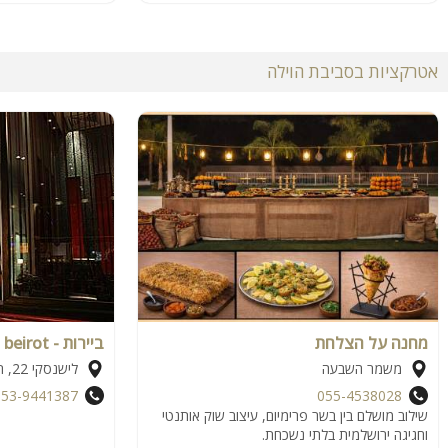
אטרקציות בסביבת הוילה
מחנה על הצלחת
ביירות - beirot
משמר השבעה
לישנסקי 22, ראשון לציון
053-9441387
055-4538028
שילוב מושלם בין בשר פרימיום, עיצוב שוק אותנטי
וחגיגה ירושלמית בלתי נשכחת.