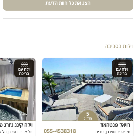
הצג את כל חוות הדעת
וילות בסביבה
וילה עם
וילה עם
בריכה
בריכה
5
חדרים
רויאל פנטהאוז
055-4538318
תל אביב וגוש דן, בת ים
תל אביב וגוש דן, תל א