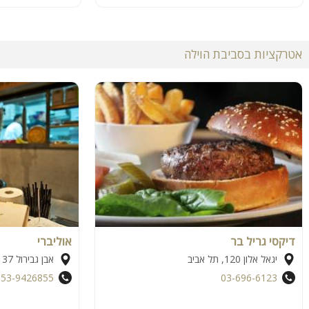
אטרקציות בסביבת הוילה
דיקסי גריל בר
אוליברי
יגאל אלון 120, תל אביב
אבן גבירול 137, תל אביב
053-9426855
03-696-6123