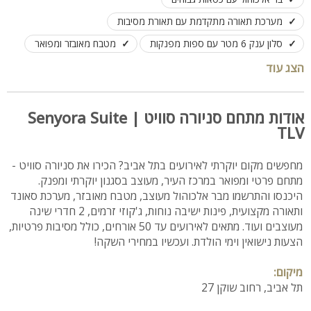
מערכת תאורה מתקדמת עם תאורת מסיבות
סלון ענק 6 מטר עם ספות מפנקות
מטבח מאובזר ומפואר
מסך טלויזיה LCD חכם
ג'קוזי זרמים מפנק
הצג עוד
2 חדרי שינה גדולים
קרוב לכל מוקדי הבילוי בעיר
למגוון סוגי האירועים והמסיבות
אודות מתחם סניורה סוויט | Senyora Suite
TLV
מחפשים מקום יוקרתי לאירועים בתל אביב? הכירו את סניורה סוויט -
מתחם פרטי ומפואר במרכז העיר, מעוצב בסגנון יוקרתי ומפנק.
היכנסו והתרשמו מבר אלכוהול מעוצב, מטבח מאובזר, מערכת סאונד
ותאורה מקצועית, פינות ישיבה נוחות, ג'קוזי זרמים, 2 חדרי שינה
מעוצבים ועוד. מתאים לאירועים עד 50 אורחים, כולל מסיבות פרטיות,
הצעות נישואין וימי הולדת. ועכשיו במחירי השקה!
מיקום:
תל אביב, רחוב שוקן 27