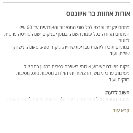
אודות אחוזת בר איוונטס
מתחם יוקרתי ופרטי לכל סוגי המסיבות והאירועים עד 60 איש -
המתחם מקורה בכל עונות השנה. בנוסף במקום ישנה סוויטה פרטית
לזוגות.
במתחם תוכלו ליהנות מבריכת שחייה, ג'קוזי ספא, סאונה, משחקי
שולחן ועוד.
מקום מושלם לאירוע איכותי באווירה כפרית במגוון רחב של
מסיבות, ערבי גיבוש, הרצאות, ימי הולדת, מסיבות גיוס, מסיבות
רווקים ועוד.‏
חשוב לדעת:
מתחם הספא כולל צימר עם בריכה וג'קוזי ספא, פתוח לזוגות באמצע
שבוע, עלות 1000 ש"ח לזוג כולל לינה או מהבוקר עד הערב
קרא עוד
מיקום:
מישור החוף, נווה מבטח