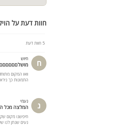
חוות דעת על הויל
5 חוות דעת
חיוש
ח
מושלםםםםםם
וואו המקום מתוחז
התמונות כך נירא
נעמי
נ
המלצה מכל ה
חיפשנו מקום שקט
נעים שנתן לנו שי