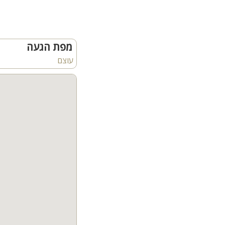
שולחן פינג פונג
ריהוט גן איכותי
מתקן כדורסל זוגי
פינת מנגל עם משטח עבו
מפת הגעה
מידע נוסף:
עוצם
קיימת חנייה לאורחי האח
קהל יעד:
נופש משפחות, זוגות, ימי כי