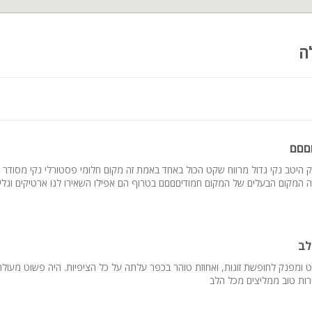
ה
םםם
ק היטב נקי גדול מרווח שקט הכול באחד באמת זה מקום חלומי פסטורלי נקי מסודר 
ה המקום הבעלים של המקום חמודיםםםם בטרוף הם אפילו השאירו לנו ארטיקים וגלי
לב
 ומפנק לחופשת זוגות, ואחוזת טוהר בכפר עלתה על כל הציפיות. היה פשוט מעולה
רות טוב ממליצים מכל הלב