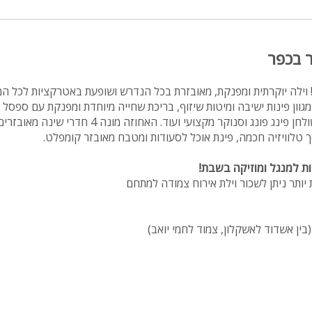
ר בכפר
וילה יוקרתית ומפנקת, מאובזרת בכל הנדרש ושופעת באטרקציות לכל המ
וון פינות ישיבה ומיטות שיזוף, בריכת שחייה מיוחדת ומפנקת עם ספסל בנ
אש מגניב, עמדת מנגל, שולחן פינג פונג וסנוקר מקצועי ועוד. האחו
 טלוויזיה חכמה, פינת אוכל לסעודות ומטבח מאובזר קומפלט.
ות למנגל ומוזיקה בשבת!
יותר ניתן לשכור וילת אירוח צמודה למתחם
בין אשדוד לאשקלון, צמוד לחמי יואב)
ירותים