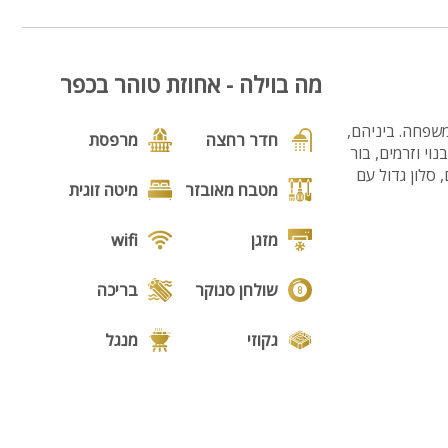
5
מה בוילה - אחוזת טוהר בכפר
שפחה. ביניהם,
חדר רחצה
מרפסת
וי וזרמים, בור
זה מונה 4 חדרי שינה מאובזרים, סלון גדול עם
מטבח מאובזר
מיטה זוגית
מזגן
wifi
שולחן סנוקר
בריכה
גקוזי
מנגל
פינת מנגל
פינות ישיבה
תאורת גן
גינה