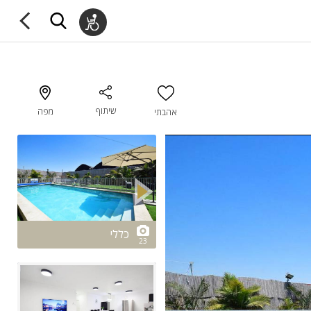
שיתוף
מפה
אהבתי
2/23
כללי
23