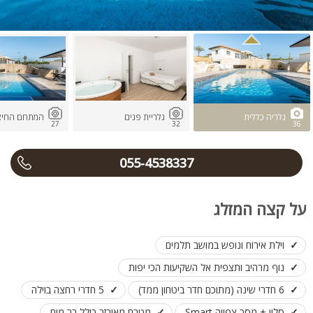
גלריה כללית
גלריית פנים
המתחם החיצו
27
32
36
055-4538337
על קצה המזלג
וילת אירוח ונופש במושב תלמים
נוף מרהיב ותצפית אל השקיעות הכי יפות
6 חדרי שינה (מתוכם חדר ביטחון ממד)
5 חדרי רחצה בוילה
סלון + מסך צפייה Smart
מטבח מאובזר כולל בר מים