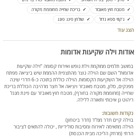
מטבח חוץ מאובזר
בריכת שחייה מחוממת מקורה
ג'קוזי ספא גדול
שולחן פינג פונג
לינה בנוחות מירבית עד 15 אורחים
הצג עוד
אודות וילה שקיעות אדומות
במושב תלמים ממוקמת וילת נופש ואירוח קסומה "וילה שקיעות
אדומות" השם שם הוילה נוצר מהתצפית ההממת שיש ביציאה מפתח
הוילה אל השקיעות הקסומות. הוילה כוללת בתוכה כ-6 חדרי שינה
מפנקים, סלון, מטבח מאובזר ויציאה אל חצר מרהיבה הכוללת בריכת
שחייה (מחוממת מקורה בחורף), מטבח חוץ מאובזר עם פינת מנגל
ריהוט גן איכותי ותאורה ללילה.
נקודות חשובות:
בוילה קיים חדר ממ"ד (חדר ביטחון)
הוילה מתאימה לאירוח ומסיבות סולידיות , יכולה להתאים לציבור
הדתי (מרחק הליכה מבית הכנסת)