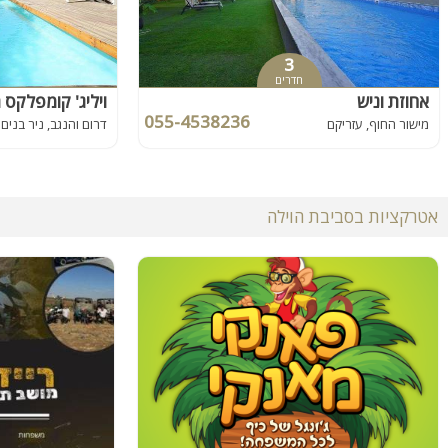
3
חדרים
אחוזת וניש
ויליג' קומפלקס ר
055-4538236
מישור החוף, עזריקם
דרום והנגב, ניר בנים
אטרקציות בסביבת הוילה