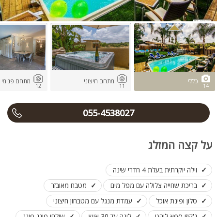
כללי
מתחם חיצוני
מתחם פנימי
12
11
14
055-4538027
על קצה המזלג
וילה יוקרתית בעלת 4 חדרי שינה
בריכת שחייה צלולה עם מפל מים
מטבח מאובזר
סלון ופינת אוכל
עמדת מנגל עם מטבחון חיצוני
ג'קוזי ספא לוהט
לינה עד 30 איש
שולחן פינג פונג