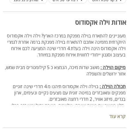
אודות וילה אקסודוס
מעוניינים להתארח בוילה מפנקת במרכז הארץ? וילה וילה אקסודוס
היוקרתית מזמינה אתכם להתארח בוילה מפנקת ברמה אחרת לגמרי
וילה אקסודוס הינה וילה בעלת 4 חדרי שינה המציעה לכם אירוח
בעיצוב וסגנון ייחודי לחוווית אירוח מפנקת במיוחד.
מיקום הוילה :
מושב שדות מיכה, הנמצא כ 5 קילומטרים מבית שמש,
אזור ירושלים והשפלה
תכולה הוילה :
בוילה וילה אקסודוס תיהנו מ 4 חדרי שינה זוגיים
מפנקים ומאובזרים במיטה זוגית עם מצעים נקיים ונעימים, ארון
בגדים, מיזוג אוויר, 2 חדרי רחצה מאובזרים.
סלון מפואר עם פינות ישיבה, טלוויזיה, מטבח גדול ומאובזר בכלי
בישול ואירוח, מקרר, כיריים, תנור, מכשיר מים קרים/חמים, פינת אוכל
קרא עוד
גדולה ויוקרתית המתאימה לאירוח של 25 סועדים, אינטרנט אלחוטי.