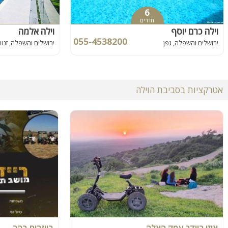
6
חדרים
וילה כרם יוסף
וילה אלמה
055-4538200
ירושלים והשפלה, גפן
ירושלים והשפלה, זנוח
אטרקציות בסביבת הוילה
איזי ריידר עמק האלה
רייזרים בהר