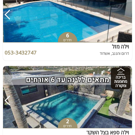
6
חדרים
וילה מזל
053-3432747
דרום והנגב, אשדוד
בריכה
מחוממת
ומקורה
2
חדרים
וילה ספא בצל השקד