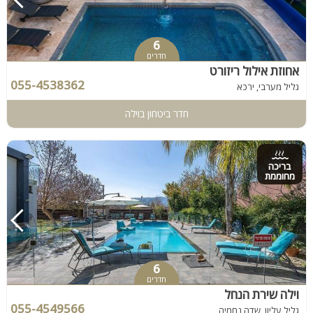
6
חדרים
אחוזת אילול ריזורט
055-4538362
גליל מערבי, ירכא
חדר ביטחון בוילה
בריכה
מחוממת
6
חדרים
וילה שירת הנחל
055-4549566
גליל עליון, שדה נחמיה