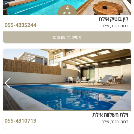
4
חדרים
לין בוטיק אילת
055-4335244
דרום והנגב, אילת
פנויים כל אוגוסט!
וילת השלווה אילת
055-4310713
דרום והנגב, אילת