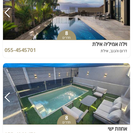
8
חדרים
וילה אמיליה אילת
055-4545701
דרום והנגב, אילת
8
חדרים
אחוזת ישי