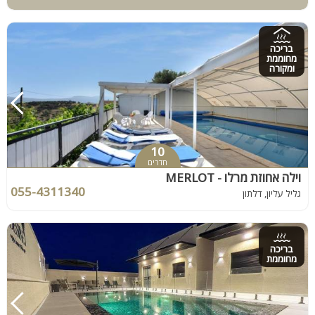
בריכה
מחוממת
ומקורה
10
חדרים
וילה אחוזת מרלו - MERLOT
055-4311340
גליל עליון, דלתון
בריכה
מחוממת