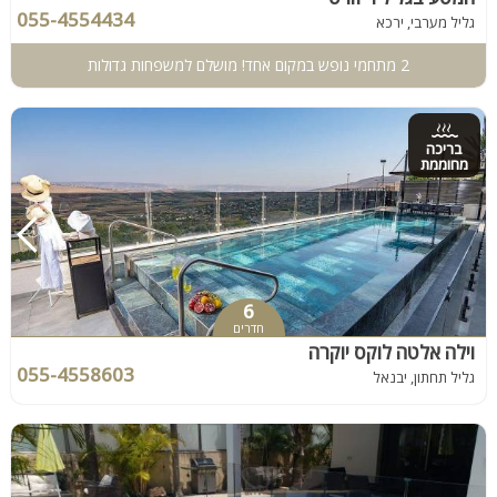
055-4554434
גליל מערבי, ירכא
2 מתחמי נופש במקום אחד! מושלם למשפחות גדולות
בריכה
מחוממת
6
חדרים
וילה אלטה לוקס יוקרה
055-4558603
גליל תחתון, יבנאל