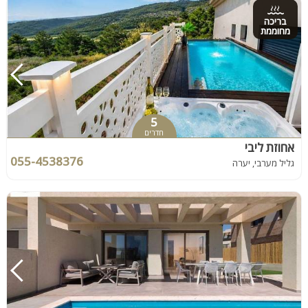
בריכה
מחוממת
5
חדרים
אחוזת ליבי
055-4538376
גליל מערבי, יערה