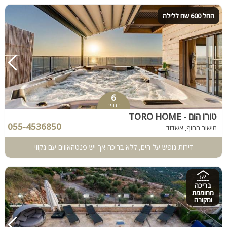
החל 600 שח ללילה
6
חדרים
טורו הום - TORO HOME
055-4536850
מישור החוף, אשדוד
דירות נופש על הים, ללא בריכה אך יש פנטהאוזים עם גקוזי
בריכה
מחוממת
ומקורה