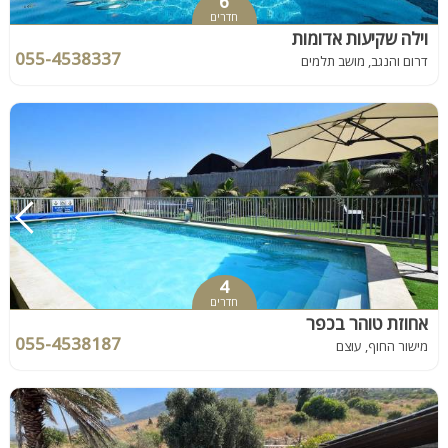
6
חדרים
וילה שקיעות אדומות
055-4538337
דרום והנגב, מושב תלמים
4
חדרים
אחוזת טוהר בכפר
055-4538187
מישור החוף, עוצם