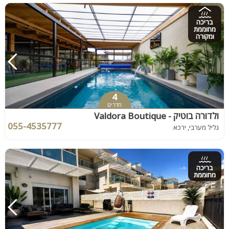
בריכה
מחוממת
ומקורה
4
חדרים
ולדורה בוטיק - Valdora Boutique
055-4535777
גליל מערבי, ירכא
בריכה
מחוממת