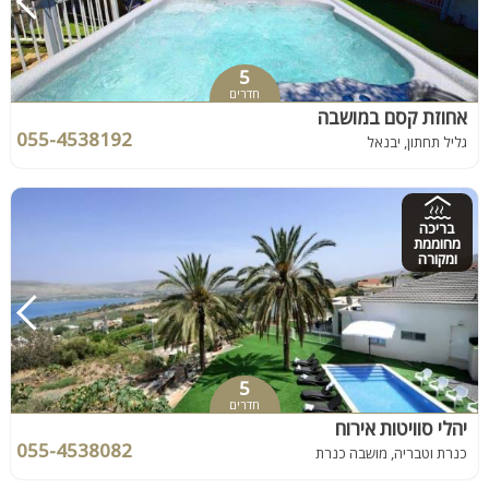
5
חדרים
אחוזת קסם במושבה
055-4538192
גליל תחתון, יבנאל
בריכה
מחוממת
ומקורה
5
חדרים
יהלי סוויטות אירוח
055-4538082
כנרת וטבריה, מושבה כנרת