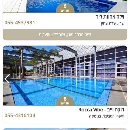
6
חדרים
וילה אחוזת ליר
055-4537981
שרון, שדה יצחק
קיים מרחב מוגן, אזור ללא אזעקות
8
חדרים
רוקה וייב - Rocca Vibe
055-4316104
חיפה והסביבה, בנימינה