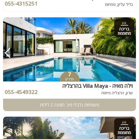
055-4315251
גליל עליון, טפחות
בריכה
מחוממת
7
חדרים
וילה מאיה - Villa Maya בהרצליה
055-4549322
שרון, הרצליה פיתוח
משפחות בלבד! מינ' הזמנה 2 לילות
בריכה
מחוממת