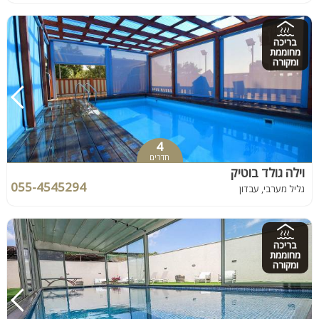
בריכה
מחוממת
ומקורה
4
חדרים
וילה גולד בוטיק
055-4545294
גליל מערבי, עבדון
בריכה
מחוממת
ומקורה