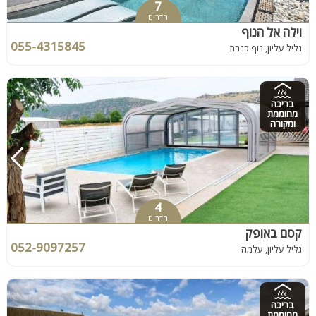
7
חדרים
וילה אל הנוף
055-4315845
גליל עליון, נוף כנרת
בריכה
מחוממת
ומקורה
4
חדרים
קסם באופק
052-9097257
גליל עליון, עלמה
בריכה
מחוממת