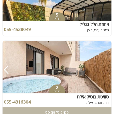
5
חדרים
אחוזת הלל בגליל
055-4538049
גליל מערבי, חוסן
2
חדרים
סוויטת בוטיק אילת
055-4316304
דרום והנגב, אילת
פנויים כל אוגוסט