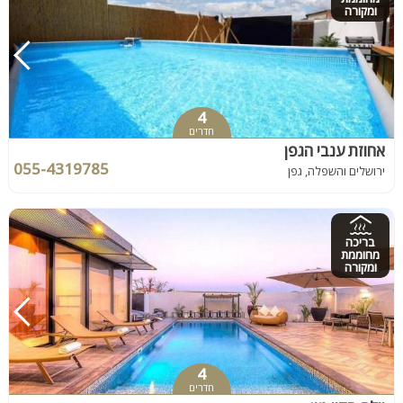
ומקורה
4
חדרים
אחוזת ענבי הגפן
055-4319785
ירושלים והשפלה, גפן
בריכה
מחוממת
ומקורה
4
חדרים