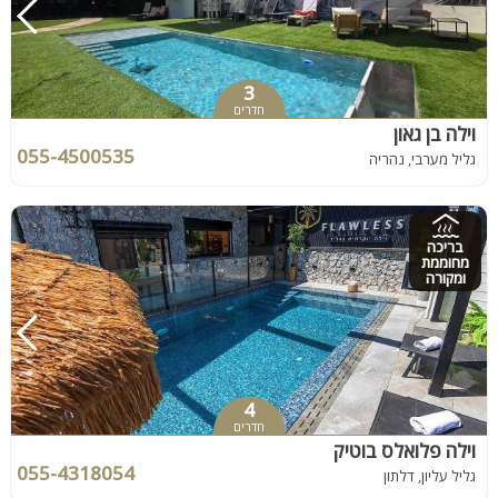
3
חדרים
וילה בן גאון
055-4500535
גליל מערבי, נהריה
בריכה
מחוממת
ומקורה
4
חדרים
וילה פלואלס בוטיק
055-4318054
גליל עליון, דלתון