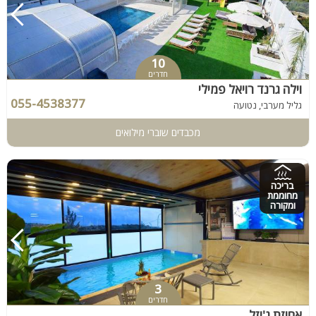
10
חדרים
וילה גרנד רויאל פמילי
055-4538377
גליל מערבי, נטועה
מכבדים שוברי מילואים
בריכה
מחוממת
ומקורה
3
חדרים
אחוזת ג'יזל