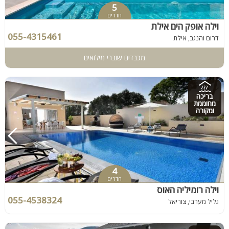
5
חדרים
וילה אופק הים אילת
055-4315461
דרום והנגב, אילת
מכבדים שוברי מילואים
בריכה
מחוממת
ומקורה
4
חדרים
וילה רומיליה האוס
055-4538324
גליל מערבי, צוריאל