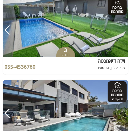
בריכה
מחוממת
3
חדרים
וילה דיאמנטה
055-4536760
גליל עליון, ספסופה
בריכה
מחוממת
ומקורה