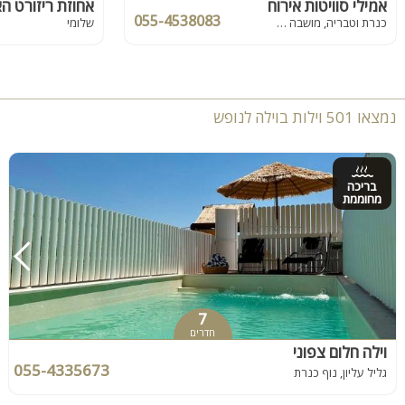
אמילי סוויטות אירוח
אחוזת ריזורט ה
055-4538083
כנרת וטבריה, מושבה כנרת
שלומי
נמצאו 501 וילות בוילה לנופש
בריכה
מחוממת
7
חדרים
וילה חלום צפוני
055-4335673
גליל עליון, נוף כנרת