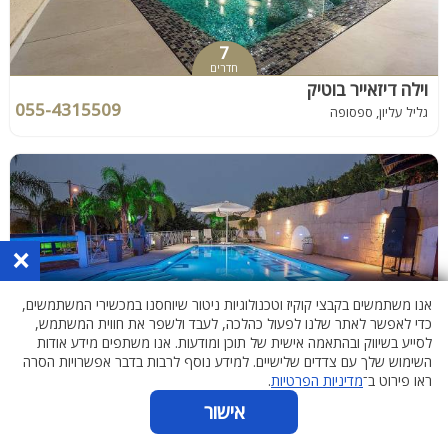
7
חדרים
וילה דיזאייר בוטיק
055-4315509
גליל עליון, ספסופה
×
אנו משתמשים בקבצי קוקיז וטכנולוגיות ניטור שיוחסנו במכשירי המשתמשים,
כדי לאפשר לאתר שלנו לפעול כהלכה, לעבד ולשפר את חווית המשתמש,
9
לסייע בשיווק ובהתאמה אישית של תוכן ומודעות. אנו משתפים מידע אודות
חדרים
השימוש שלך עם צדדים שלישיים. למידע נוסף לרבות בדבר אפשרויות הסרה
אחוזת הנרקיס 42
ראו פירוט ב־
מדיניות הפרטיות
.
055-4538134
גליל עליון, ראש פינה
אישור
מכבדים שוברי מילואים