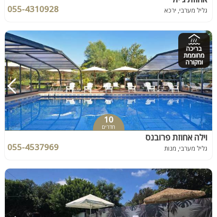
055-4310928
גליל מערבי, ירכא
בריכה
מחוממת
ומקורה
10
חדרים
וילה אחוזת פרובנס
055-4537969
גליל מערבי, מנות