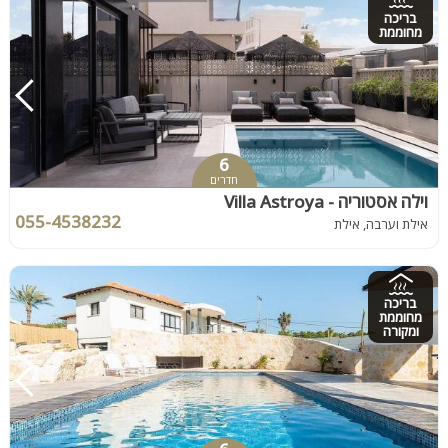
בריכה
מחוממת
6
חדרים
וילה אסטוריה - Villa Astroya
055-4538232
אילת וערבה, אילת
בריכה
מחוממת
ומקורה