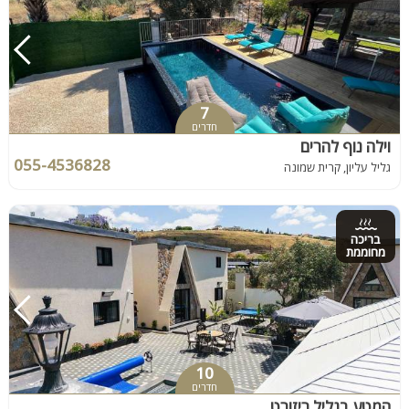
7
חדרים
וילה נוף להרים
055-4536828
גליל עליון, קרית שמונה
בריכה
מחוממת
10
חדרים
המטע בגליל ריזורט