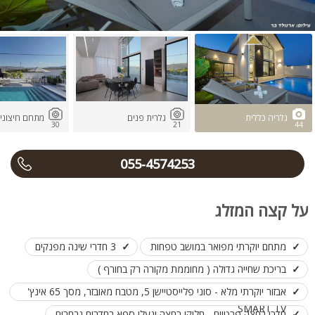
גלריה כללית
גלרית פנים
מתחם חיצוני
30
21
44
055-4574253
על קצה המזלג
מתחם יוקרתי מפואר במושב טפחות
3 חדרי שינה מפנקים
בריכת שחייה גדולה ( מחוממת מקורה רק בחורף )
אבזור יוקרתי מלא - סוני פלייסטיישן 5, מטבח מאובזר, מסך 65 אינץ'
SMART TV
חדרי רחצה פרטיים - חלוקי רחצה ונעלי ספא בחדרים נבחרים