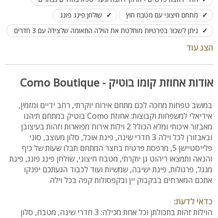
מתחם חיצוני עם מטבח חוץ
שולחן פינג פונג
ניתן לשכור בפרטיות מוחלטת את הוילה התאומה שלצידה עם 3 חדרים
נוספים
אידיאלי לציבור הדתי - מתאים לשבתות חתן (הגבלת מנגל ומוזיקה
הצג עוד
בשבת)
לינה עד 20 איש בכל המתחם (עד 10 אורחים בכל וילה)
מושלם לנופש משפחות, קבוצות וזוגות
אודות אחוזת קומו בוטיק - Como Boutique
במושב טפחות מחכה לכם מתחם אירוח יוקרתי, רחב ידיים ומזמין,
אידיאלי למשפחות וקבוצות: אחוזת Como בוטיק במתחם תיהנו
מאבזור איכותי ומלא הכולל 2 וילות אירוח מפוארות וזהות בעיצובן
ובאבזורן לכל וילה 3 חדרי שינה, פינת אוכל, סלון מעוצב, סוני
פלייסטיישן 5, מרפסת פרטית בחצר המתחם תבלו שעות של כיף
והנאה ותמצאו ריהוט גן יוקרתי, מטבח חיצוני, שולחן פינג פונג, פינת
מנגל, פרגולות, פינת ישיבה, שמשיות ועוד לכבוד הגעתכם יפנקו
אתכם המארחים בבקבוק יין ובקפסולות קפה בכל וילה
כדאי לדעת:
הוילות זהות בתכולתן וכל אחת מכילה: 3 חדרי שינה, מטבח, סלון