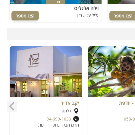
חדרים
וילה אלגליס
ו
גליל עליון, חזון
כ
- יודפת
יקב אדיר
ה
דלתון
04-699-1039
050-
מרכז מבקרים וסיוריי יינות