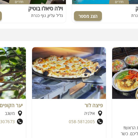
חדרים
חדרים
ק
וילה סיאלו בוטיק
כנרת
גליל עליון, נוף כנרת
פיצה לור
יער הקופים 
אילניה
משגב
8307673
058-5812005
 הראש!!
יכם. כשר