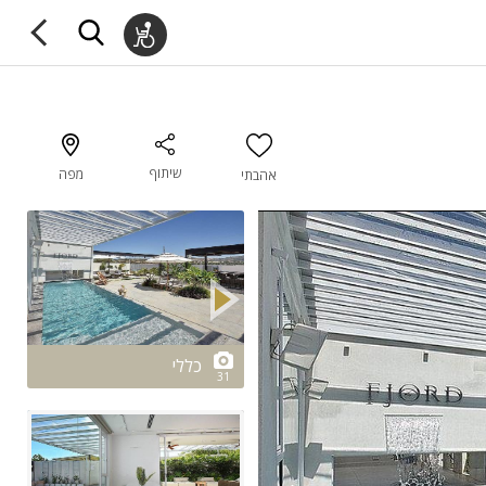
שיתוף
מפה
אהבתי
2/31
כללי
31