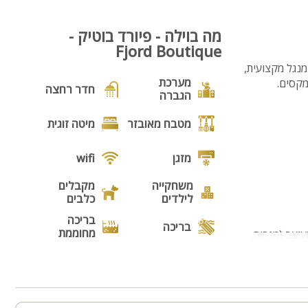
16
מה בוילה - פיורד בוטיק -
Fjord Boutique
נגל מקצועית,
מערכת
מקסים.
חדר רחצה
הגברה
מטבח מאובזר
מיטה זוגית
מזגן
wifi
משחקייה
מקבלים
לילדים
כלבים
בריכה
בריכה
מחוממת
עוצב (מגבות,
פינת מנגל
פינות ישיבה
תאורת גן
גינה