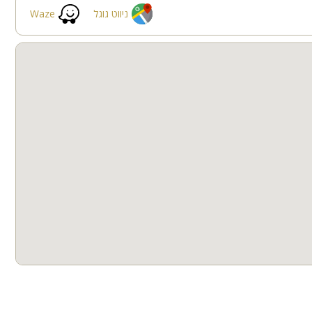
ניווט גוגל
Waze
בריכה מקורה
חצר
קבוצות גדולות
חדרי שינה
בר
מרחב מוגן
בלים גם בע"ח בתיאום מראש. המתחם