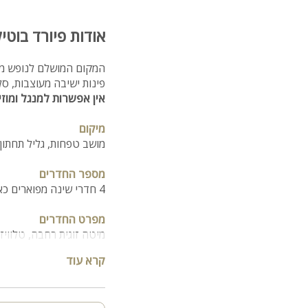
אודות פיורד בוטיק -  Boutique
המקום המושלם לנופש משפ
פינות ישיבה מעוצבות, ס
אין אפשרות למנגל ומוז
מיקום
מושב טפחות, גליל תחתון,
מספר החדרים
4 חדרי שינה מפוארים כאשר לכל אחד חדר רחצה פרטי
מפרט החדרים
מיטה זוגית רחבה, טלוויז
סבונים, מברשות שיניים, 
קרא עוד
תכולת הוילה:
סלון מעוצב עם מערכת יש