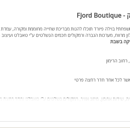
Fjord
חתי! בוילה פיורד תוכלו להנות מבריכת שחייה מחוממת ומקורה, עמדת מ
לון מרווח, מערכות הגברה ורמקולים חכמים הנשלטים ע"י טאבלט ועיצוב 
יקה בשבת
 רחוב הרימון
יה, שידות אחסון, מיזוג אוויר, רמקולים נשלטים ע"י טאבלט וחדר רחצה מ
מייבש שיער, חלוקים וסבונים
יבה, טלוויזיה ומערכת קולנוע ביתית הנשלטת ע"י טאבלט