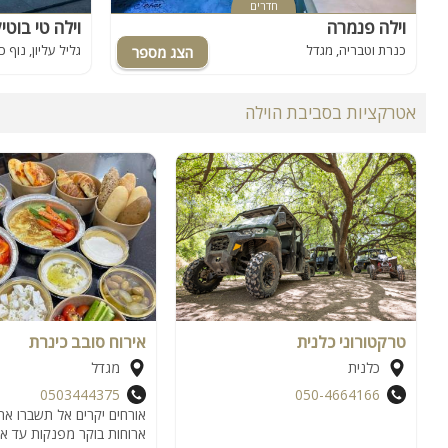
חדרים
וילה פנמרה
וילה טי בוטי
כנרת וטבריה, מגדל
גליל עליון, נוף 
אטרקציות בסביבת הוילה
טרקטורוני כלנית
אירוח סובב כינרת
כלנית
מגדל
0503444375
050-4664166
אורחים יקרים אל תשברו את
ארוחות בוקר מפנקות עד אל