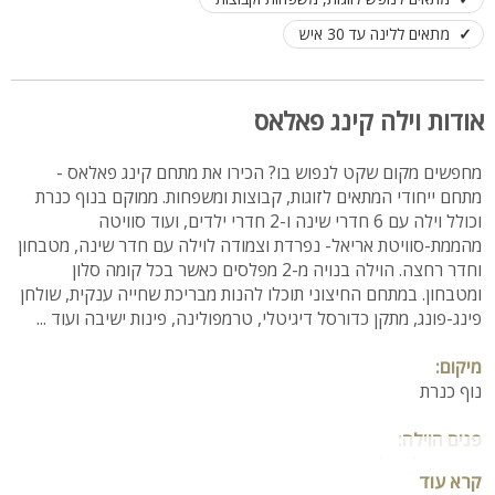
מתאים ללינה עד 30 איש
אודות וילה קינג פאלאס
מחפשים מקום שקט לנפוש בו? הכירו את מתחם קינג פאלאס -
מתחם ייחודי המתאים לזוגות, קבוצות ומשפחות. ממוקם בנוף כנרת
וכולל וילה עם 6 חדרי שינה ו-2 חדרי ילדים, ועוד סוויטה
מהממת-סוויטת אריאל- נפרדת וצמודה לוילה עם חדר שינה, מטבחון
וחדר רחצה. הוילה בנויה מ-2 מפלסים כאשר בכל קומה סלון
ומטבחון. במתחם החיצוני תוכלו להנות מבריכת שחייה ענקית, שולחן
פינג-פונג, מתקן כדורסל דיגיטלי, טרמפולינה, פינות ישיבה ועוד ...
מיקום:
נוף כנרת
פנים הוילה:
פינת אוכל גדולה
קרא עוד
סלון מרווח ונוח עם מסך 50 אינץ + ערוצי הוט, מקרן קול, נטפליקס