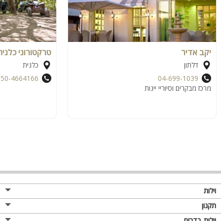
יקב אדיר
טרקטורוני כלנית
דלתון
כלנית
050-4664166
04-699-1039
מרכז מבקרים וסיוריי יינות
וילות
תקנון
וילות בדרום