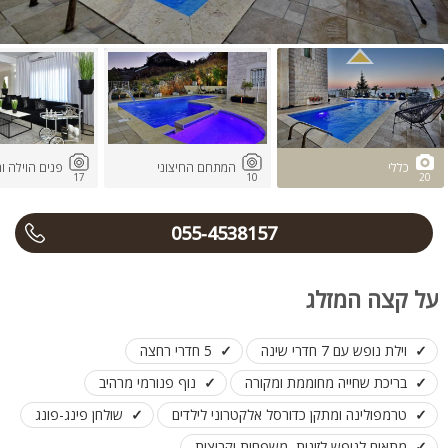
כללי
המתחם החיצוני
פנים הוילה ו
17
10
20
055-4538157
על קצה המזלג
וילת נופש עם 7 חדרי שינה
5 חדרי רחצה
בריכת שחייה מחוממת ומקורה
נוף פנורמי מרהיב
טרמפולינה ומתקן כדורסל אלקטרוני לילדים
שולחן פינג-פונג
מתאים לנופש לזוגות, משפחות וקבוצות