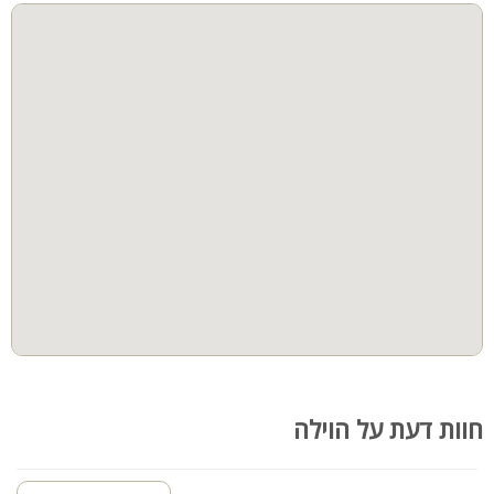
מיטות שיזוף
צמחייה וריהוט גן
חצר
קבוצות גדולות
ערסלים
חדרי שינה
מרחב מוגן
קהל יעד:
זוגות, משפחות, קבוצות, ימי וערבי גיבוש. מתאים ללינה עד 30 איש
המקום אינו מתאים למסיבות ולא ניתן להדליק מוזיקה בשבת!
חוות דעת על הוילה