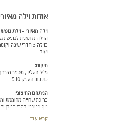
אודות וילה מאיורי
וילה מאיורי - וילת נופש
הוילה מותאמת לנופש משפחות, 
בוילה 3 חדרי שינה
ועוד...
מיקום:
גליל העליון, משמר הירדן
כתובת: העמק 510
המתחם החיצוני:
בריכת שחייה מחוממת ומקורה ב
נוף פנורמי להרי הגולן ולח
שולחן פינג פונג.
קרא עוד
פינות ישיבה, פינות שיזוף,
המרפסת בקומה ה-2: