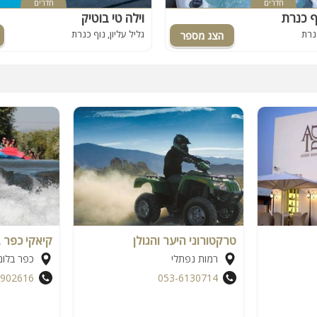
חדרים
חדרים
ף כנרת
וילה טי בוטיק
כנרת
גליל עליון, נוף כנרת
טרקטורוני היער והגולן
קיאקי כפר 
רמות נפתלי
כפר בלום
6902616
053-6130714