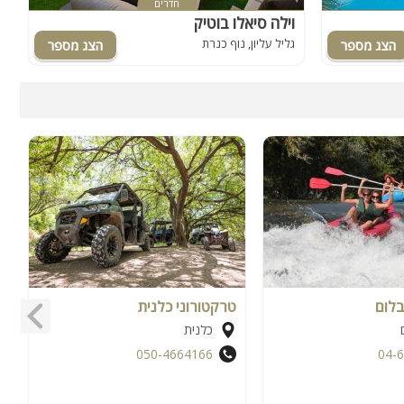
חדרים
וילה סיאלו בוטיק
ו
גליל עליון, נוף כנרת
ג
בלום
טרקטורוני כלנית
א
כלנית
050-4664166
04-
א
א