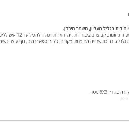
 ייחודית בגליל העליון, משמר הירדן.
זוגות, קבוצות, ציבור דתי, ימי הולדת ויכולה להכיל עד 12 איש ללינה.
 וקומת גלריה, בריכת שחייה מחוממת ומקורה, ג'קוזי ספא זרמים, נוף עוצר נשי
גודל 6X3 מטר.
רמון.
 ריהוט גן חיצוני.