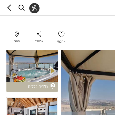
שיתוף
מפה
אהבתי
2/23
גלריה כללית
23