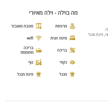
9
מה בוילה - וילה מאיורי
מרפסת
מטבח מאובזר
מה, פינת מנגל
מיטה זוגית
wifi
בריכה
בריכה
מחוממת
גקוזי
נוף
מנגל
פינת מנגל
פינות ישיבה
תאורת גן
גינה
בריכה מקורה