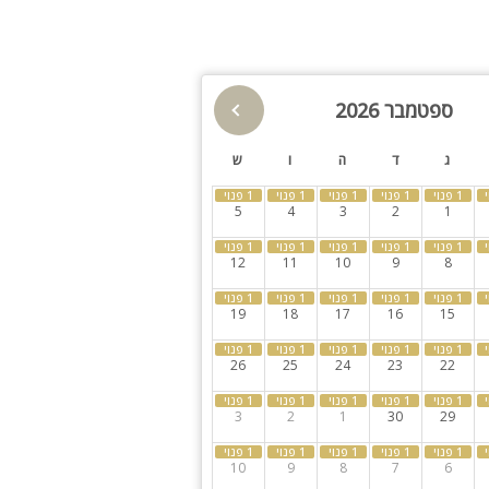
חצר
ספא
קבוצות גדולות
ספטמבר 2026
ג
ד
ה
ו
ש
5
4
3
2
1
כיריים גז, טוסטר, כלים
12
11
10
9
8
19
18
17
16
15
26
25
24
23
22
3
2
1
30
29
10
9
8
7
6