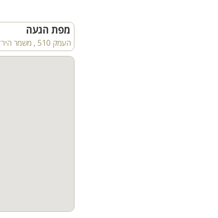
שבוע לפני - 80%
סגר מלחמה, ללא עלות
מפת הגעה
במידה ונמצא אורח חילופי
העמק 510 , משמר הירדן