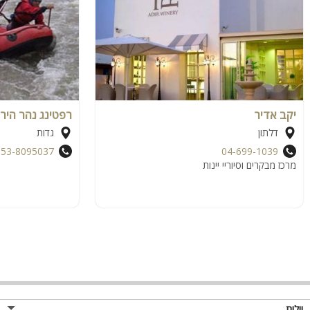
יקב אדיר
רפטינג נהר הירד
דלתון
גדות
053-8095037
04-699-1039
מרכז מבקרים וסיוריי יינות
וילות