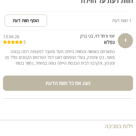
חוות דעת על הוילה
סאונה יבשה מפנקת
מרבדי דשא
שולחן אוכל גדול לחצר
1 חוות דעת
הוסף חוות דעת
תאורת גן לילית
יוסי ורחל לוי, בני ברק
13.06.26
מרפסת קדמית נעימה
י
נפלא
5
מרפסת משחקים עם שולחן כדורגל
פינות ישיבה ואזורי מנוחה
התארחנו באחוזה והחוויה הייתה מעל ומעבר למצופה רמה גבוהה
מאוד, נקי ומפנק. בעלי המתחם דאגו לכל הפרטים הקטנים כולל פן
ומגהץ, והקרבה לבית הכנסת הייתה נוחה במיוחד, נחזור בטוח
יחידת נופש 1 - נועם
בנויה כחלל פתוח וכוללת:
מיטה זוגית, מזגן ומסך טלוויזיה
הצג את כל חוות הדעת
חדר רחצה מאובזר עם מקלחון ושירותים
מטבחון מאובזר: מכונת קפה, מקרר, מיקרוגל, כירה חשמלית, ערכת
קפה ותה
מגהץ בגדים, פן מייבש שיער, מעמד למזוודה, מדפים עם ווי תלייה
בר ישיבה גבוה עם כיסאות תואמים
יחידת נופש 2 - אופיר
וילות בסביבה
בנויה כחלל פתוח וכוללת: