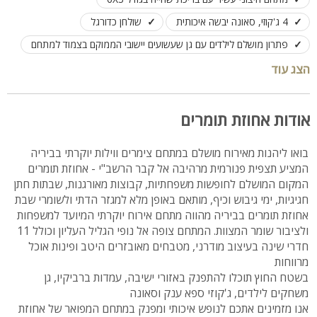
4 ג'קוזי, סאונה יבשה איכותית
שולחן כדורגל
פתרון מושלם לילדים עם גן שעשועים יישובי הממוקם בצמוד למתחם
אפשרות אירוח ולינה מותאמת לקבוצות גדולות של עד 32 נופשים
הצג עוד
חלוקה נוחה של המתחם ל-2 וילות נופש גדולות ועוד 3 יחידות
אודות אחוזת תומרים
בואו ליהנות מאירוח מושלם במתחם צימרים ווילות יוקרתי בביריה
המציע תצפית פנורמית מרהיבה אל קבר הרשב"י - אחוזת תומרים
המקום המושלם לחופשות משפחתיות, קבוצות מאורגנות, שבתות חתן
חגיגיות, ימי גיבוש וכיף, מותאם באופן מלא למגזר הדתי ולשומרי שבת
אחוזת תומרים בביריה מהווה מתחם אירוח יוקרתי המיועד למשפחות
ולציבור שומר המצוות. המתחם צופה אל נופי הגליל העליון וכולל 11
חדרי שינה בעיצוב מודרני, מטבחים מאובזרים היטב ופינות אוכל
מרווחות
בשטח החוץ תוכלו להתפנק באזורי ישיבה, עמדות ברביקיו, גן
משחקים לילדים, ג'קוזי ספא ענק וסאונה
אנו מזמינים אתכם לנופש איכותי ומפנק במתחם המפואר של אחוזת