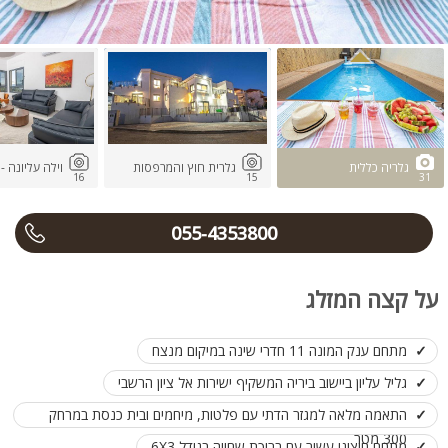
גלריה כללית
גלרית חוץ והמרפסות
וילה עליונה -
16
15
31
055-4353800
על קצה המזלג
מתחם ענק המונה 11 חדרי שינה במיקום מנצח
גליל עליון ביישוב ביריה המשקיף ישירות אל ציון הרשבי
התאמה מלאה למגזר הדתי עם פלטות, מיחמים ובית כנסת במרחק
300 מטר
מתחם חיצוני עשיר עם בריכת שחייה בגודל 6X3