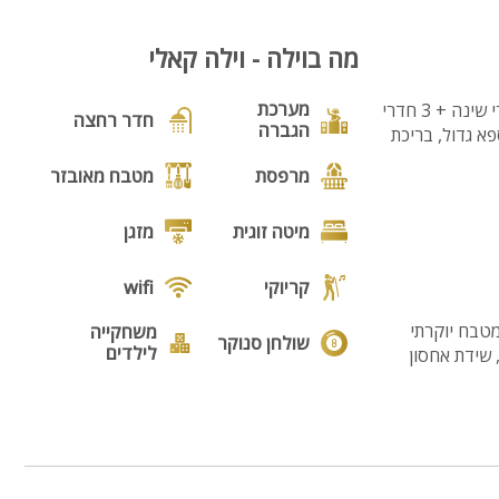
מה בוילה - וילה קאלי
מערכת
וילה קאלי בנוף כנרת, וילה מבודדת לנופש כפרי מהשורה הראשונה. בוילה תוכלו ליהנות מ- 3 חדרי שינה + 3 חדרי
חדר רחצה
הגברה
א גדול, בריכת
מרפסת
מטבח מאובזר
מיטה זוגית
מזגן
קריוקי
wifi
וויין, wifi חופשי, פינת אוכל ומטבח יוקרתי
משחקייה
שולחן סנוקר
לילדים
ה, שידת אחסון
מקבלים
בריכה
כלבים
בריכה
ף מחוממת
גקוזי
מחוממת
גל ונוף עוצר