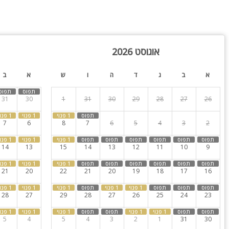
וטין!
ימה לימי הולדת, הצעות נישואין, מסיבות הפתעה, נופש משפחות, קבוצות, 
אוגוסט 2026
פש? זה הזמן לחייג לוילה קאלי.
א
ב
ג
ד
ה
ו
ש
א
ב
, פרטי לדמי מקדמה
31
30
1
31
30
29
28
27
26
7
6
8
7
6
5
4
3
2
 במקומכם, באותם תנאי הזמנה לא יחוייבו דמי ביטול
14
13
15
14
13
12
11
10
9
21
20
22
21
20
19
18
17
16
28
27
29
28
27
26
25
24
23
5
4
5
4
3
2
1
31
30