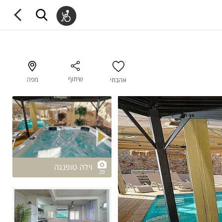
שיתוף
מפה
אהבתי
2/29
וילה טופנגה
29