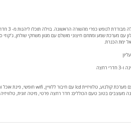
ן עם מערכת שמע ומתחם חיצוני מושלם עם מגוון משחקי שולחן, ג'קוזי ספ
אל ימת הכנרת.
לוילה קאלי סלון יוקרתי עם מערכת קולנוע, טלוויזיית lcd עם חיבור לל
ילה 3 חדרי שינה מעוצבים בטוב טעם הכוללים: חדר רחצה פרטי, מיטה זוגית, טלוויזי
קאלי שופע באטרקציות מפנקות כמו בריכת שחייה צלולה עם מיטות שיזו
א מחומם, מדשאות ירוקות, נדנדה, שולחן סנוקר, שולחן פינג פונג, פינת מנ