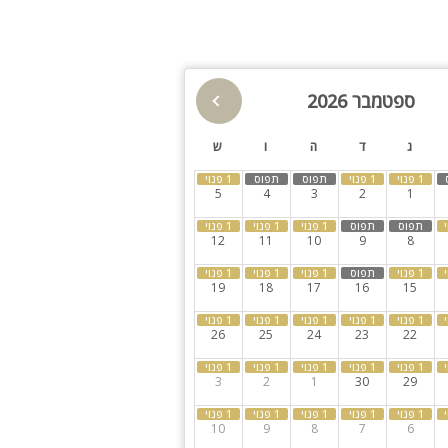
נוף
מנגל
ציבור דתי. לינה
פינת מנגל
פינות ישיבה
ספטמבר 2026
תאורת גן
גינה
ג
ד
ה
ו
ש
בריכה מקורה
הוט טאב
5
4
3
2
1
חצר
ספא
12
11
10
9
8
למסיבות
19
18
17
16
15
26
25
24
23
22
3
2
1
30
29
10
9
8
7
6