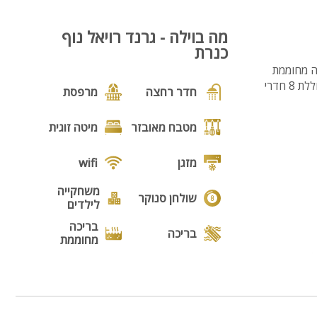
מה בוילה - גרנד רויאל נוף
כנרת
ה מחוממת
ומקורה, ג'קוזי ספא מחומם ומקורה, משחקי שולחן, מתקן נינג'ה לילדים, עמדת מנגל ועוד. הוילה כוללת 8 חדרי
חדר רחצה
מרפסת
מטבח מאובזר
מיטה זוגית
מזגן
wifi
משחקייה
שולחן סנוקר
לילדים
בריכה
בריכה
מחוממת
טלוויזיה. בנוסף
גקוזי
מנגל
פינת מנגל
פינות ישיבה