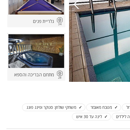
גלריית פנים
34
מתחם הבריכה והספא
28
ול
מטבח מאובזר
משחקי שולחן: סנוקר ופינג פונג
ה לילדים
לינה עד 30 איש