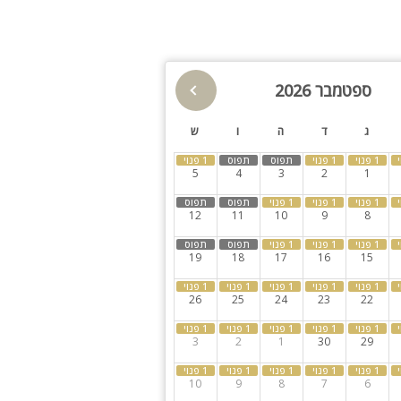
תאורת גן
בריכה מקורה
סאונה
חצר
ספטמבר 2026
ספא
קבוצות גדולות
ג
ד
ה
ו
ש
5
4
3
2
1
12
11
10
9
8
19
18
17
16
15
 הדתי (ניתן לקבל
26
25
24
23
22
3
2
1
30
29
10
9
8
7
6