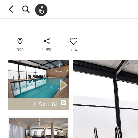
שיתוף
מפה
אהבתי
2/24
גלריה כללית
24