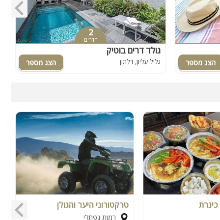
2
חדרים
גולד דרים בוטיק
ו
גליל עליון, דלתון
ג
כינרת
טרקטורוני היער והגולן
י
רמות נפתלי