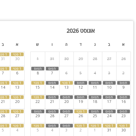
בה מעוצבת, טלוויזיה ומיזוג אוויר
ור אפייה, מקרר, כיריים, מתקן מים, כלי אוכל והגשה
אוגוסט 2026
קורה)
סך טלוויזיה
א
ב
ג
ד
ה
ו
ש
א
ב
31
30
1
31
30
29
28
27
26
7
6
8
7
6
5
4
3
2
14
13
15
14
13
12
11
10
9
ה ניתן ללון עד 30 איש. הוילה מתאימה למשפחות, זוגות, קבוצות, אירועים סולידיים והציבור
21
20
22
21
20
19
18
17
16
נסת בקרבה)
28
27
29
28
27
26
25
24
23
5
4
5
4
3
2
1
31
30