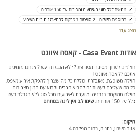
מתאים לכל סוגי האירועים ומסיבות עד 150 אורחים
בתוספת תשלום - 2 סוויטות מפנקות להתארגנות ביום האירוע
ניתן להוסיף שולחן שוק ב- 70 שח לאדם
הצג עוד
ניתן להזמין חבילות בר/בת מצווה
אודות Casa Event - קאסה איוונט
חולמים לערוך מסיבה מטורפת ? ללא הגבלת רעש ? אנחנו מזמינים
אתכם לקאסה איוונט !
הוילה משופצת, מאובזרת וכוללת כל מה שצריך להפקת אירוע מאפס.
כל מה שעליכם לעשות זה להביא חברים ולבוא עם המון מצב רוח.
הוילה ממוקמת בנתניה ומיועדת לאירועים מכל סוג ללא הגבלת רעש
כלל עד 150 אורחים.
שימו לב אין לינה במתחם
מיקום:
אזור השרון, נתניה, רחוב הפלדה 4