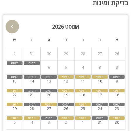
תאורה לילית מרהיבה
בדיקת זמינות
עצי נוי
פינות ישיבה
תאורת גן
פינת מנגל
תמי 4
אוגוסט 2026
גינה
בריכה מקורה
קהל יעד:
קאסה איוונט מתאימה לימי כיף למשפחות, קבוצות, אירועים ומסיבות
א
ב
ג
ד
ה
ו
ש
חצר
קבוצות גדולות
בר/בת מסיבות רווקות ורווקים, ימי הולדת, מסיבות הפתעה, הצעות
נישואין, חינות, חתונות, מסיבות הפתעה, ימי כיף וגיבוש לעובדים. ניתן
1
31
30
29
28
27
26
למסיבות
חדרי שינה
לקיים מגוון מסיבות ואירועים.
כלל האירועים מתאימים לאירוח של עד 150 אורחים.
8
7
6
5
4
3
2
עמדת DJ
בר
15
14
13
12
11
10
9
22
21
20
19
18
17
16
29
28
27
26
25
24
23
5
4
3
2
1
31
30