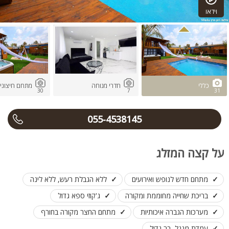
וידאו
כללי
חדרי מנוחה
מתחם חיצוני
30
7
31
055-4538145
על קצה המזלג
מתחם חדש לנופש ואירועים
ללא הגבלת רעש, ללא לינה
בריכת שחייה מחוממת ומקורה
ג'קוזי ספא גדול
מערכות הגברה איכותיות
מתחם החצר מקורה בחורף
עמדת מנגל, בר גדול