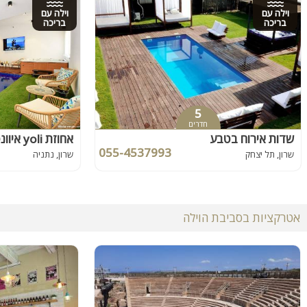
וילה עם
וילה עם
בריכה
בריכה
5
חדרים
שדות אירוח בטבע
אחוזת yoli איוונטס
055-4537993
שרון, תל יצחק
שרון, נתניה
אטרקציות בסביבת הוילה