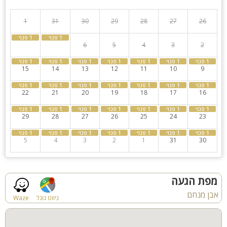
וילה סמדר מיועדת למשפחות, זוגות, קבוצות, ערבי חברה וגיבוש,
אירועים עסקיים, אירועים סולידיים ללא רעש. לציבור הדתי קיימים
1
31
30
29
28
27
26
פלטה ומיחם לשבת, ישנו בית כנסת במרחק הליכה קצר. אירוח עד
10 נופשים, מגוון פתרונות לינה לילדים וטף.
8
7
6
5
4
3
2
ניתן להזמין:
15
14
13
12
11
10
9
בתיאום מראש ניתן להזמין ארוחות ועיסויי גוף
22
21
20
19
18
17
16
29
28
27
26
25
24
23
5
4
3
2
1
31
30
מפת הגעה
אבן מנחם
ניווט גוגל
Waze