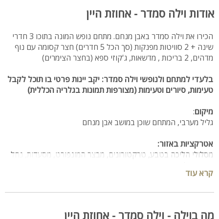
אודות וילה סמדר - אחוזת היין
הכירו את וילה סמדר באבן מנחם. מתחם נופש המונה בתוכו 3 חדרי
שינה + 2 סוויטות מפנקות (סך הכל 5 חדרים) חצר קסומה עם נוף
מדהים, 2 בריכות , מדשאות, ג'קוזי ספא (בחצר הצימרים)
בלעדי למתחם ולנופשי וילה סמדר: יקב יינות פרטי בו תוכל לקבל
טעימות, סיורים וטעימות (מצורפות תמונות בגלריה הכללית)
מיקום
:
גליל מערבי, המתחם שוכן במושב אבן מנחם
אטרקציות באזור:
מסלולי הליכה בטבע, טרקטורונים, מבצר המונפורט, מסעדות, נחל
כזיב, נחל בצת, מערת הקשת.
קרא עוד
מספר חדרים:
וילה עם 3 חדרי שינה מפוארים
3 חדרי רחצה
מה בוילה - וילה סמדר - אחוזת היין