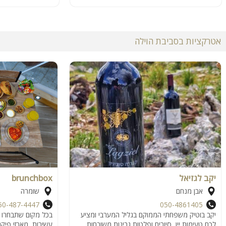
אטרקציות בסביבת הוילה
יקב לגזיאל
brunchbox
אבן מנחם
שומרה
50-487-4447
050-4861405
יקב בוטיק משפחתי הממוקם בגליל המערבי ומציע
בכל מקום שתבחרו בב
לכם טעימות יין, סיורים ופלטות גבינות משובחות.
עשירות, מארזי פיקנ