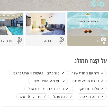
כללי
פנים הוילה
המתחם החיצו
17
21
38
על קצה המזלג
וילה עם 3 חדרי שינה
סיור ביקב + טעימות ייו פרטי בחינם!
בריכת שחייה פרטית
נוף גלילי עוצר נשימה
סלון מרווח ויוקרתי
מטבח מאובזר + פינת אוכל
ריהוט גן איכותי
פינת מנגל
לינה עד 10 איש