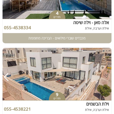
4
חדרים
אלה סאן - וילה שיטה
055-4538334
אילת וערבה, אילת
מכבדים שוברי מילואים - הבריכה מחוממת
9
חדרים
וילת הבשמים
055-4538221
אילת וערבה, אילת