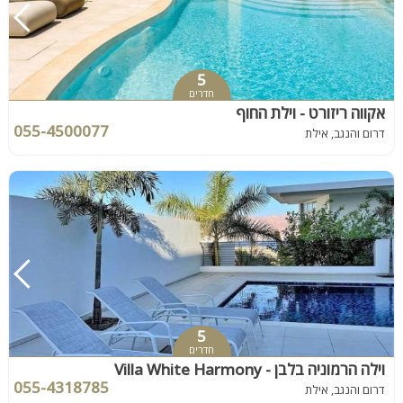
5
חדרים
אקווה ריזורט - וילת החוף
055-4500077
דרום והנגב, אילת
5
חדרים
וילה הרמוניה בלבן - Villa White Harmony
055-4318785
דרום והנגב, אילת