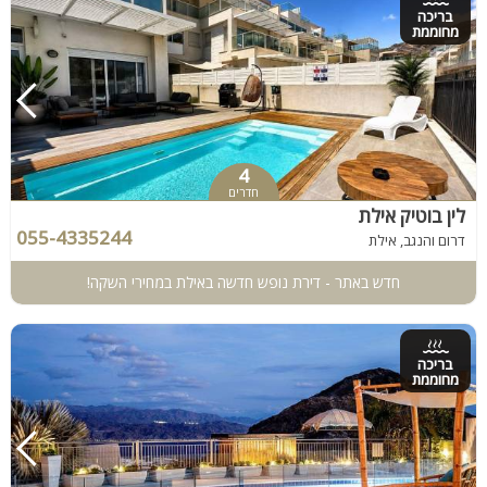
בריכה
מחוממת
4
חדרים
לין בוטיק אילת
055-4335244
דרום והנגב, אילת
חדש באתר - דירת נופש חדשה באילת במחירי השקה!
בריכה
מחוממת