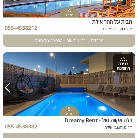
4
חדרים
הבית על ההר אילת
055-4538212
אילת וערבה, אילת
מכבדים שוברי מילואים - הבריכה מחוממת
בריכה
מחוממת
5
חדרים
וילה אקווה סול - Dreamy Rent
055-4538382
דרום והנגב, אילת