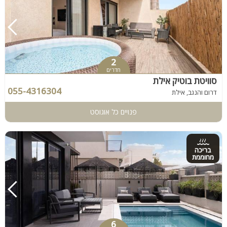
2
חדרים
סוויטת בוטיק אילת
055-4316304
דרום והנגב, אילת
פנויים כל אוגוסט
בריכה
מחוממת
6