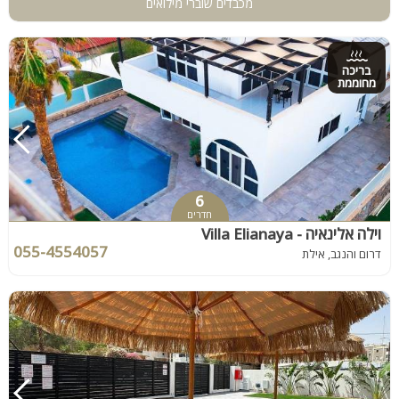
מכבדים שוברי מילואים
בריכה
מחוממת
6
חדרים
וילה אלינאיה - Villa Elianaya
055-4554057
דרום והנגב, אילת