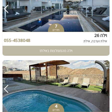
7
חדרים
וילה 26
055-4538048
אילת וערבה, אילת
וילה מהמומלצות באילת!
4
חדרים