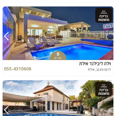
בריכה
מחוממת
6
חדרים
וילה ליבילנד אילת
055-4310606
דרום והנגב, אילת
בריכה
מחוממת