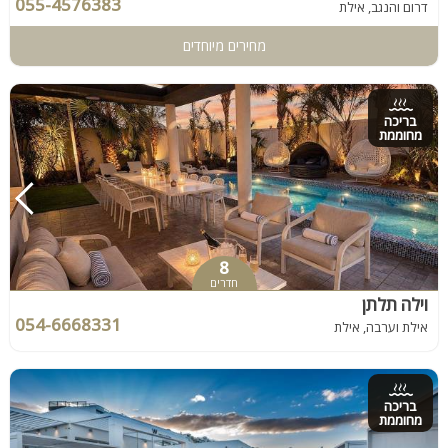
055-4576383
דרום והנגב, אילת
מחירים מיוחדים
בריכה
מחוממת
8
חדרים
וילה תלתן
054-6668331
אילת וערבה, אילת
בריכה
מחוממת