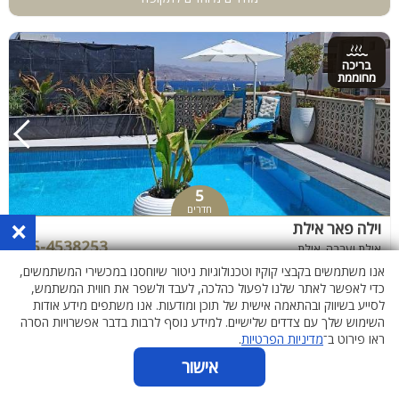
בריכה
מחוממת
5
חדרים
×
וילה פאר אילת
055-4538253
אילת וערבה, אילת
אנו משתמשים בקבצי קוקיז וטכנולוגיות ניטור שיוחסנו במכשירי המשתמשים,
כדי לאפשר לאתר שלנו לפעול כהלכה, לעבד ולשפר את חווית המשתמש,
לסייע בשיווק ובהתאמה אישית של תוכן ומודעות. אנו משתפים מידע אודות
בריכה
השימוש שלך עם צדדים שלישיים. למידע נוסף לרבות בדבר אפשרויות הסרה
מחוממת
ראו פירוט ב־
מדיניות הפרטיות
.
אישור