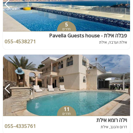
5
חדרים
פבלה אילת - Pavella Guests house
055-4538271
אילת וערבה, אילת
11
חדרים
וילה רומא אילת
055-4335761
דרום והנגב, אילת