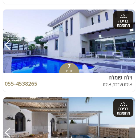
בריכה
מחוממת
7
חדרים
וילה פומלה
055-4538265
אילת וערבה, אילת
בריכה
מחוממת