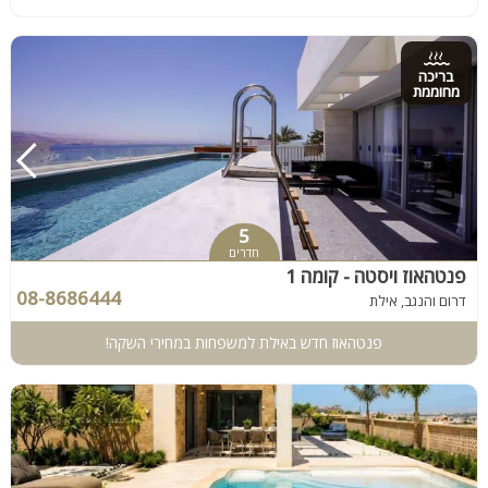
בריכה
מחוממת
5
חדרים
פנטהאוז ויסטה - קומה 1
08-8686444
דרום והנגב, אילת
פנטהאוז חדש באילת למשפחות במחירי השקה!