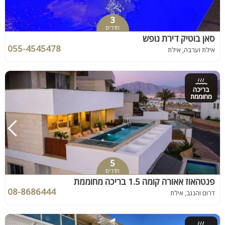
3
חדרים
סאן בוטיק דירת נופש
055-4545478
אילת וערבה, אילת
בריכה
מחוממת
5
חדרים
פנטהאוז אאורה קומה 1.5 בריכה מחוממת
08-8686444
דרום והנגב, אילת