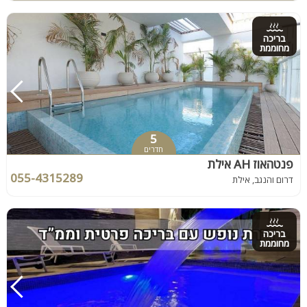
בריכה
מחוממת
5
חדרים
פנטהאוז AH אילת
055-4315289
דרום והנגב, אילת
בריכה
מחוממת