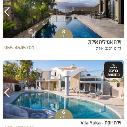
8
חדרים
וילה אמיליה אילת
055-4545701
דרום והנגב, אילת
בריכה
מחוממת
6
חדרים
וילה יוקה - Vila Yuka