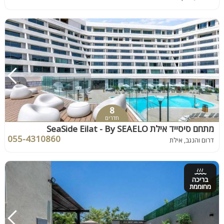
8
חדרים
מתחם סיסייד אילת SeaSide Eilat - By SEAELO
055-4310860
דרום והנגב, אילת
בריכה
מחוממת