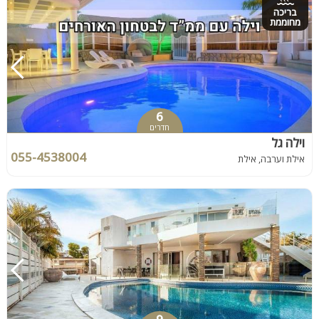
בריכה
מחוממת
6
חדרים
וילה גל
055-4538004
אילת וערבה, אילת