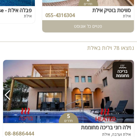
חדרים
סוויטת בוטיק אילת
055-4316304
אילת
אילת
פנויים כל אוגוסט
נמצאו 78 וילות באילת
בריכה
מחוממת
5
חדרים
וילה רוני בריכה מחוממת
08-8686444
אילת וערבה, אילת