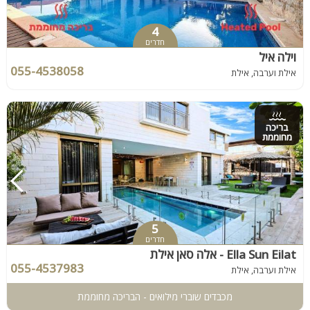
4
חדרים
וילה איל
055-4538058
אילת וערבה, אילת
בריכה
מחוממת
5
חדרים
Ella Sun Eilat - אלה סאן אילת
055-4537983
אילת וערבה, אילת
מכבדים שוברי מילואים - הבריכה מחוממת