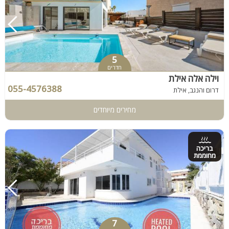
5
חדרים
וילה אלה אילת
055-4576388
דרום והנגב, אילת
מחירים מיוחדים
בריכה
מחוממת
7