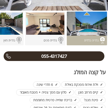
גלריה כללית
גלרית פנים
גלרית חוץ
11
18
26
055-4317427
על קצה המזלג
וילת אירוח מפנקת באילת
6 חדרי שינה
קיים מרחב מוגן
סלון עם מסך צפיה + מטבח מאובזר
פינת מנגל
בריכת שחייה פרטית מחוממת
שולחן טניס
לינת מותאמת עד 26 אורחים