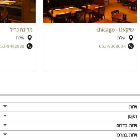
שיקאגו - chicago
מרינה גריל
אילת
אילת
053-9442988
053-9368004
וילות
תקנון
וילות בדרום
וילות במרכז