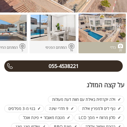
כללי
המתחם הפנימי
המתחם החיצו
5
16
20
055-4538221
על קצה המזלג
וילה יוקרתית באילת עם חוות דעת מעולות
נוף לים ולמפרץ אילת
9 חדרי שינה
בנוי מ-3 מפלסים
סלון מרווח + מסך LCD
מטבח מאובזר + פינת אוכל
בריכת שחייה צלולה
פינת BBQ
שולחן פינג פונג