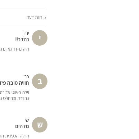
כמו כן אנו מציעים מעתה 
5 חוות דעת
פינוקים בתוספת תשלום
ליווי אישי ע"י מנטור לאר
מסאז' בוילה ועוד.
ירדן
י
נהדר!!
היה נהדר מקום מ
בר
ב
חוויה טובה פידב
וילה פשוט אדירה
נהדרת ובהחלט נחז
שי
ש
מדהים
הוילה הכפרית מהמ