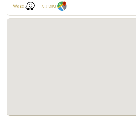
ניווט גוגל
Waze
פינות ישיבה
תאורת גן
גינה
הוט טאב
סאונה
חצר
ספא
קבוצות גדולות
חדרי שינה