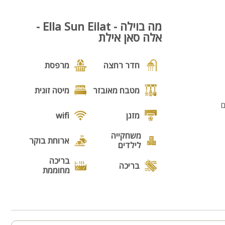
מה בוילה - Ella Sun Eilat -
אלה סאן אילת
חדר רחצה
מרפסת
מטבח מאובזר
מיטה זוגית
ם
מזגן
wifi
משחקייה
ארוחת בוקר
לילדים
בריכה
בריכה
מחוממת
גקוזי
נוף
מנגל
פינת מנגל