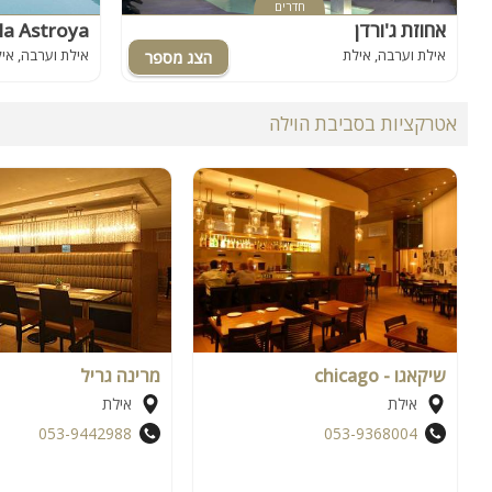
חדרים
אחוזת ג'ורדן
וילה אסטוריה - troya
אילת וערבה, אילת
אילת וערבה, אי
אטרקציות בסביבת הוילה
שיקאגו - chicago
מרינה גריל
אילת
אילת
053-9442988
053-9368004