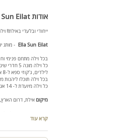
אודות Ella Sun Eilat - אלה סאן אילת
ייחודי ובלעדי באילת!! וילה ע
Ella Sun Eilat
- מותג יוקרה המציע 2 וי
בכל וילה מתחם פנימי וח
כל וילה מונ
לילדים, ג'קוזי ספא ל-8 אנשים, סאונה יבשה, שולחן פינג פונג, פינות ישיבה ועוד.
בכל וילה תוכלו ליהנות 
כל וילה מיועדת ל- 14 אנשים ומעלה ואינה מתאימה למסיבות
מיקום
אילת, דרום הארץ, 
מספר חדרים-
בכל וילה 5 חדרי שינה ו-3 חדרי רחצ
קרא עוד
מתחם פנימי
5 חדרי שינה מפנקים כאשר אחד מהם סוויטת הורים רחבת ידיים