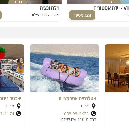
חדרים
חדרים
Villa As
וילה ונציה
לת
אילת וערבה, אילת
אטלנטיס אטרקציות
יאכטה זינו
אילת
אילת
341174
053-9346459
החל מ-110 שח לאדם