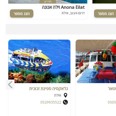
חדרים
וילה אנונה Anona Eilat
ו
דרום והנגב, אילת
ד
סטאר
גלאקסיה ספינת זכוכית
ג
אילת
0529935522
0505
עד