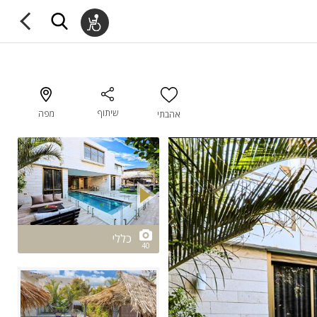
שיתוף
מפה
אהבתי
2/40
כללי
40