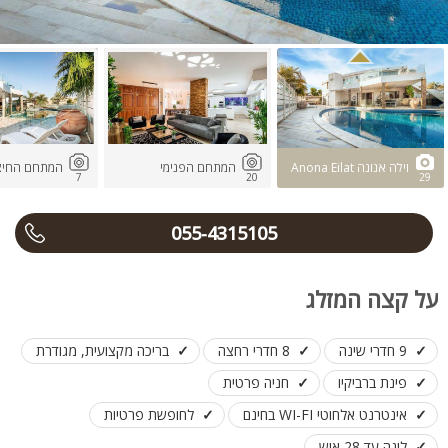
וילה אנונה Anona Eilat
המתחם הפנימי
המתחם החיצו
7
20
29
055-4315105
על קצה המזלג
9 חדרי שינה
8 חדרי רחצה
בריכה מקצועית, מגודרת
פינת ברביקיו
חניה פרטית
אינטרנט אלחוטי WI-FI בחינם
לחופשת פרטיות
לינה עד 28 איש