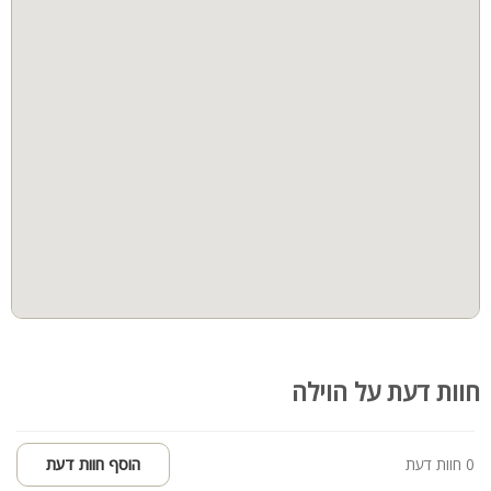
חניה פרטית צמודה
מרחב מוגן
כדאי לדעת:
אינטרנט אלחוטי WI-FI חינם וללא הגבלה
אין להפעיל מוזיקה בחצר לאחר השעה 23:00
ק
הל יעד:
מתאים למשפחות, זוגות, קבוצות וציבור דתי
עד 28 אורחים ללינה על מיטות וספות נפתחות
חוות דעת על הוילה
0 חוות דעת
הוסף חוות דעת