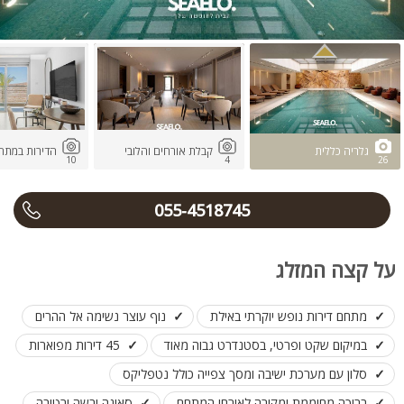
גלריה כללית
קבלת אורחים והלובי
הדירות במתח
10
4
26
055-4518745
על קצה המזלג
מתחם דירות נופש יוקרתי באילת
נוף עוצר נשימה אל ההרים
במיקום שקט ופרטי, בסטנדרט גבוה מאוד
45 דירות מפוארות
סלון עם מערכת ישיבה ומסך צפייה כולל נטפליקס
בריכה מחוממת ומקורה לאורחי המתחם
סאונה יבשה ורטובה