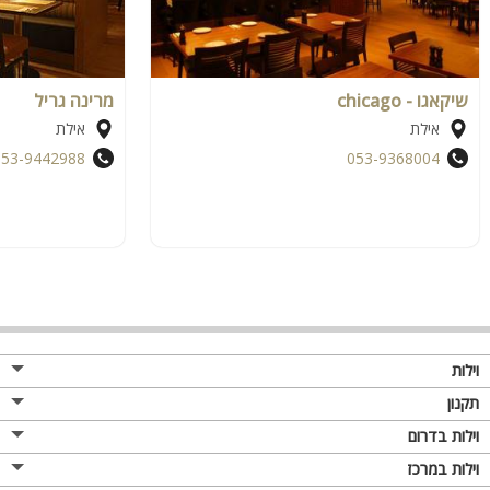
שיקאגו - chicago
מרינה גריל
אילת
אילת
053-9442988
053-9368004
וילות
תקנון
וילות בדרום
וילות במרכז