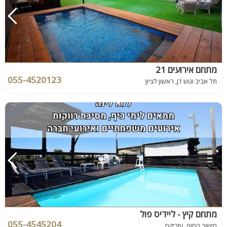
מתחם אירועים 21
055-4520123
תל אביב וגוש דן, ראשון לציון
מתחם קיץ - ליידיס פול
055-4545204
מישור החוף, עזריקם