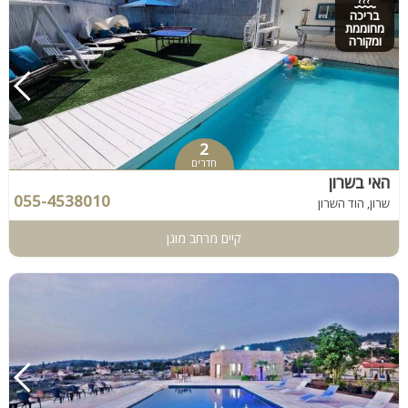
בריכה
מחוממת
ומקורה
2
חדרים
האי בשרון
055-4538010
שרון, הוד השרון
קיים מרחב מוגן