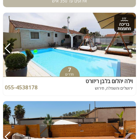
אירועים עד 350 איש
בריכה
מחוממת
7
חדרים
וילה יהלום בלבן ריזורט
055-4538178
ירושלים והשפלה, תירוש