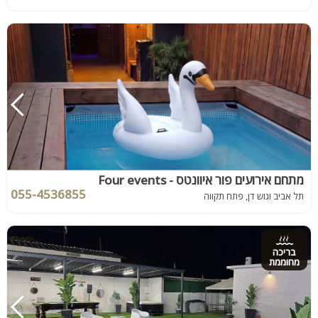
מתחם אירועים פור איוונטס - Four events
055-4536855
תל אביב וגוש דן, פתח תקווה
בריכה
מחוממת