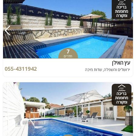
בריכה
מחוממת
ומקורה
7
חדרים
עץ האילן
055-4311942
ירושלים והשפלה, שדות מיכה
בריכה
מחוממת
ומקורה