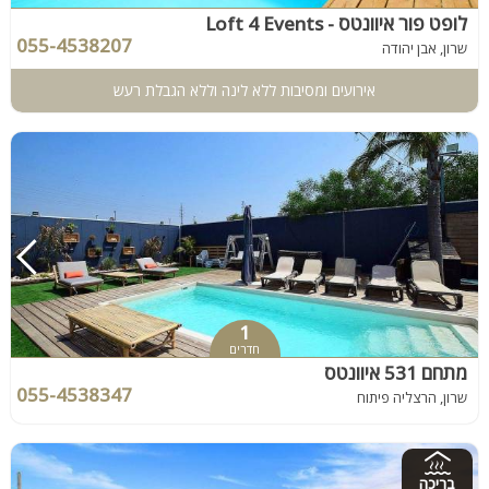
לופט פור איוונטס - Loft 4 Events
055-4538207
שרון, אבן יהודה
אירועים ומסיבות ללא לינה וללא הגבלת רעש
1
חדרים
מתחם 531 איוונטס
055-4538347
שרון, הרצליה פיתוח
בריכה