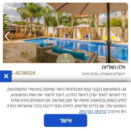
7
חדרים
וילה האליזה
055-4538026
×
ירושלים והשפלה, שדות מיכה
אנו משתמשים בקבצי קוקיז וטכנולוגיות ניטור שיוחסנו במכשירי המשתמשים,
כדי לאפשר לאתר שלנו לפעול כהלכה, לעבד ולשפר את חווית המשתמש,
בריכה
לסייע בשיווק ובהתאמה אישית של תוכן ומודעות. אנו משתפים מידע אודות
מחוממת
ומקורה
השימוש שלך עם צדדים שלישיים. למידע נוסף לרבות בדבר אפשרויות הסרה
ראו פירוט ב־
מדיניות הפרטיות
.
אישור