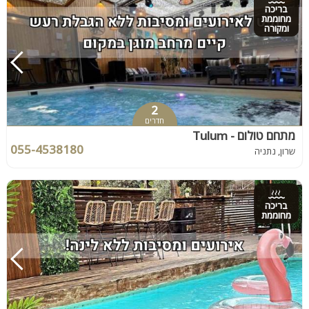
בריכה
מחוממת
ומקורה
2
חדרים
מתחם טולום - Tulum
055-4538180
שרון, נתניה
בריכה
מחוממת