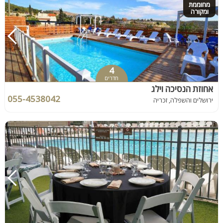
מחוממת
ומקורה
4
חדרים
אחוזת הנסיכה וילג
055-4538042
ירושלים והשפלה, זכריה