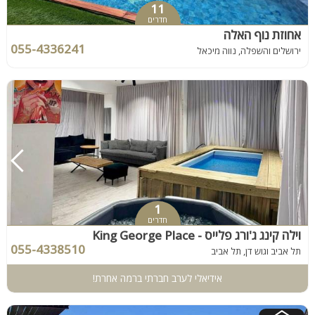
11
חדרים
אחוזת נוף האלה
055-4336241
ירושלים והשפלה, נווה מיכאל
1
חדרים
וילה קינג ג'ורג פלייס - King George Place
055-4338510
תל אביב וגוש דן, תל אביב
אידיאלי לערב חברתי ברמה אחרת!