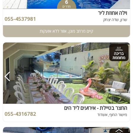
6
חדרים
וילה אחוזת ליר
055-4537981
שרון, שדה יצחק
קיים מרחב מוגן, אזור ללא אזעקות
בריכה
מחוממת
החצר בטיילת - אירועים ליד הים
055-4316782
מישור החוף, אשדוד