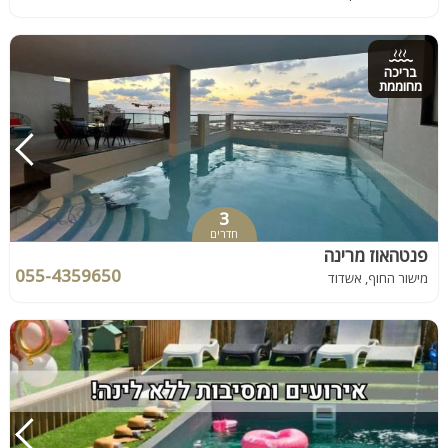
בריכה
מחוממת
3
חדרים
פנטהאוז מרינה
055-4359650
מישור החוף, אשדוד