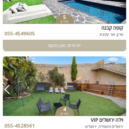
5
חדרים
קופה קבנה
055-4549605
שרון, אור עקיבא
יש מרחב מוגן במקום
4
חדרים
וילה ירושלים VIP
055-4528561
ירושלים והשפלה, ירושלים