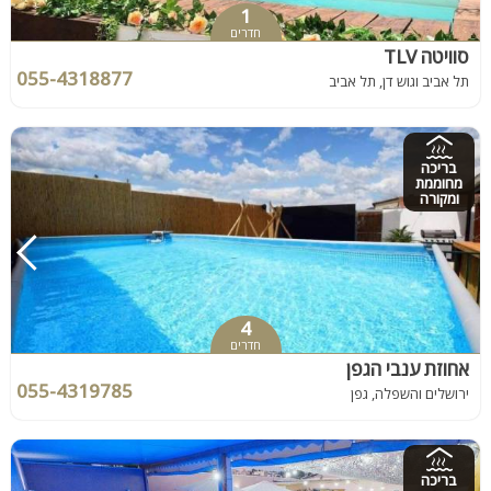
1
חדרים
סוויטה TLV
055-4318877
תל אביב וגוש דן, תל אביב
בריכה
מחוממת
ומקורה
4
חדרים
אחוזת ענבי הגפן
055-4319785
ירושלים והשפלה, גפן
בריכה