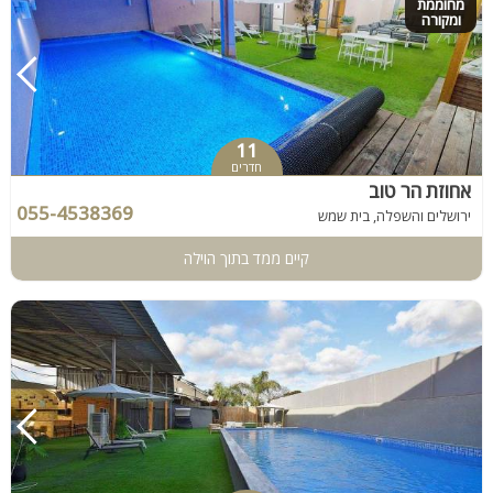
מחוממת
ומקורה
11
חדרים
אחוזת הר טוב
055-4538369
ירושלים והשפלה, בית שמש
קיים ממד בתוך הוילה