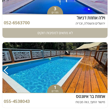
3
חדרים
וילה אחוזת דניאל
052-6563700
ירושלים והשפלה, זכריה
לא מתאים למסיבות רווקים
1
חדרים
אחוזת בר איוונטס
055-4538043
מישור החוף, נווה מבטח