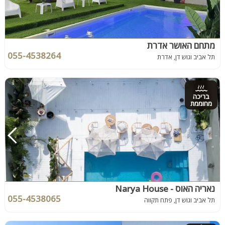
מתחם האושר אדרת
055-4538264
תל אביב וגוש דן, אדרת
בריכה
מחוממת
נאריה האוס - Narya House
055-4538065
תל אביב וגוש דן, פתח תקווה