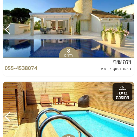
8
חדרים
וילה שירי
055-4538074
מישור החוף, קיסריה
בריכה
מחוממת