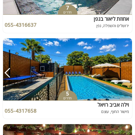
7
חדרים
אחוזת ליאור בגפן
055-4316637
ירושלים והשפלה, גפן
5
חדרים
וילה אביב רויאל
055-4317658
מישור החוף, עוצם