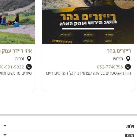
רייזרים בהר
איזי ריידר עמק 
תירוש
זכריה
50-991-9932
052-7740796
חווית אקסטרים בנהיגה עצמאית, לכל הפרטים חייגו
סיורים מרגשים וחווי
וילות
תקנון