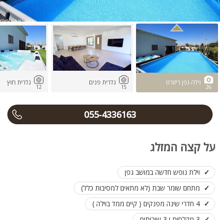
וילה גפן ריזורט
גלרית פנים
גלרית חוץ
12
15
26
055-4336163
על קצה המזלג
וילת נופש חדשה במושב גפן
מתחם שומר שבת (לא מתאים למסיבות כלל)
4 חדרי שינה מפנקים ( קיים ממד בוילה )
3 מקלחות ו 3 שירותים