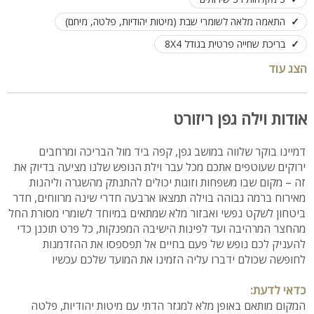
התאמה מלאה לשומרי שבת (מיטות יהודיות, פלטה, מיחם)
בריכת שחייה פרטית בגודל 8X4
ג'קוזי ספא חיצוני ענק ל 9 רוחצים
הצג עוד
שולחן פינג פונג וסנוקר מקצועי לבילוי משפחתי
חצר היקפית גדולה עם מדשאות וריהוט גן
אודות וילה גפן ריזורט
לינה מותאמת כולל מזרנים עד 20 אורחים
דמיינו בוקר שלווה במושב גפן, קפה ביד מול הבריכה ומרחבים
קיימת אופציה לשכור קראוון הגרר בעלות נוספת
ירוקים שעוטפים אתכם מכל עבר וילת הנופש שלנו מציעה בדיוק את
זה – מקום שבו משפחות וזוגות יכולים להתנתק מהשגרה וליהנות
מאירוח ברמה גבוהה בוילה תמצאו ארבעה חדרי שינה מרווחים, חדר
ביטחון לשקט נפשי ואבזור מלא שמתאים במיוחד לשומרי מסורת החל
מהחצר המרהיבה ועד לפינות הישיבה המפנקות, כל פרט תוכנן כדי
להעניק לכם נופש של פעם בחיים אל תפספסו את ההזדמנות
לחופשה שכולם ידברו עליה הזמינו את המועד שלכם עכשיו
כדאי לדעת:
המקום מותאם באופן מלא למגזר הדתי עם מיטות יהודיות, פלטה