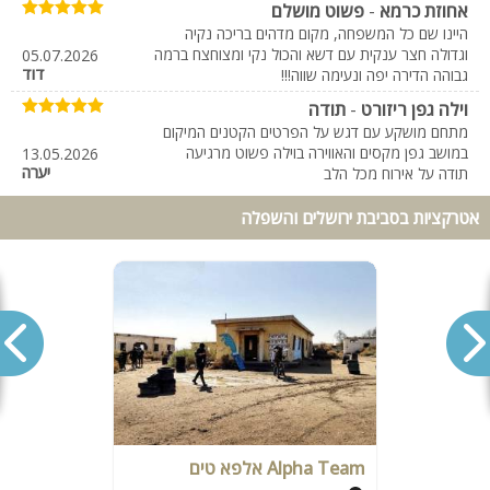
אחוזת כרמא
-
פשוט מושלם
היינו שם כל המשפחה, מקום מדהים בריכה נקיה
וגדולה חצר ענקית עם דשא והכול נקי ומצוחצח ברמה
05.07.2026
דוד
גבוהה הדירה יפה ונעימה שווה!!!
וילה גפן ריזורט
-
תודה
מתחם מושקע עם דגש על הפרטים הקטנים המיקום
במושב גפן מקסים והאווירה בוילה פשוט מרגיעה
13.05.2026
יערה
תודה על אירוח מכל הלב
וילה אלמה
-
וילה אלמה
אטרקציות בסביבת ירושלים והשפלה
היה מצוין, נקי מרווח מגבות בשפע מאובזר מאוד נהנו
18.04.2026
מלי
אחוזת כרמא
-
תבואו
אין מה להסתפק, הכי טוב שהייתי, אנשים נחמדים
16.04.2026
ומרחום ענקקק ונוח. שווה כל שקל
משה
וילה כרם יוסף
-
מטורףףף!!!!
איזה אירוח מדהים! שמעון פשוט נתן את הנשמה
בשביל שנהנה, מקום מטופח שמור ומתוחזק ברמת
הפרטים הקטנים. שולחנות משחק משוכללים, שטח,
מתחמי נדנדנות ופנאי, בריכת שחיה וג'קוזי מטורף.
21.02.2026
Alpha Team אלפא טים
שלמה
נהנינו מכל דקה ונשארנו עם טעם של עוד.