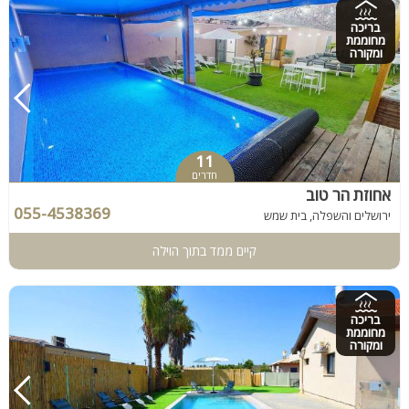
בריכה
מחוממת
ומקורה
11
חדרים
אחוזת הר טוב
055-4538369
ירושלים והשפלה, בית שמש
קיים ממד בתוך הוילה
בריכה
מחוממת
ומקורה