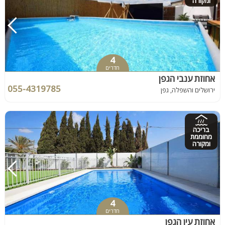
ומקורה
4
חדרים
אחוזת ענבי הגפן
055-4319785
ירושלים והשפלה, גפן
בריכה
מחוממת
ומקורה
4
חדרים
אחוזת עין הגפן