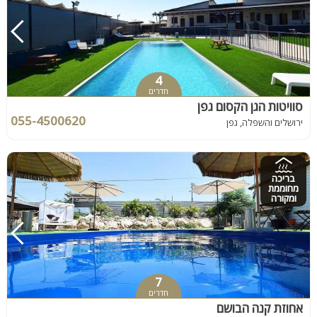
4
חדרים
סוויטות הגן הקסום גפן
055-4500620
ירושלים והשפלה, גפן
בריכה
מחוממת
ומקורה
7
חדרים
אחוזת קנה הבושם