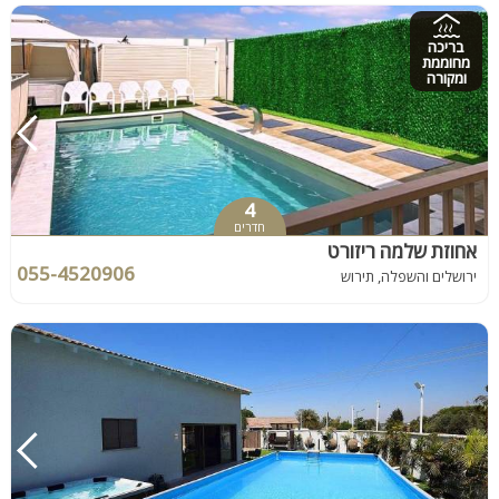
בריכה
מחוממת
ומקורה
4
חדרים
אחוזת שלמה ריזורט
055-4520906
ירושלים והשפלה, תירוש