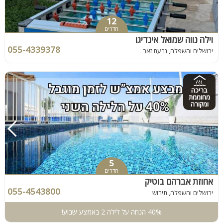
12
חדרים
וילה נווה שמואל אינדיגו
055-4339378
ירושלים והשפלה, גבעת זאב
בריכה
מחוממת
ומקורה
5
חדרים
אחוזת אברהם בוטיק
055-4543800
ירושלים והשפלה, תירוש
40% הנחה על לילה 2 באמצע שבוע!