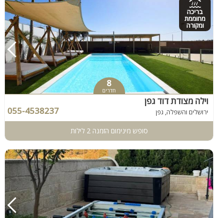
בריכה
מחוממת
ומקורה
8
חדרים
וילה מצודת דוד גפן
055-4538237
ירושלים והשפלה, גפן
סופש מינימום הזמנה 2 לילות