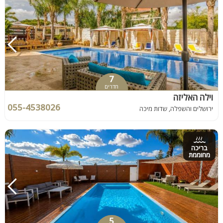
7
חדרים
וילה האליזה
055-4538026
ירושלים והשפלה, שדות מיכה
בריכה
מחוממת
5