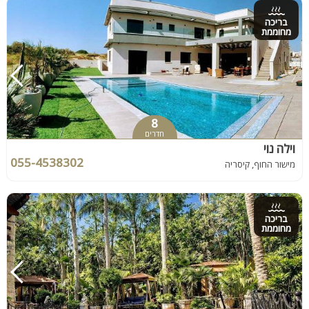
בריכה
מחוממת
8
חדרים
וילה נוי
055-4538302
מישור החוף, קיסריה
בריכה
מחוממת