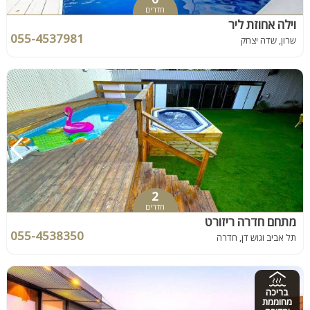
חדרים
וילה אחוזת ליר
055-4537981
שרון, שדה יצחק
2
חדרים
מתחם חדרה ריזורט
055-4538350
תל אביב וגוש דן, חדרה
בריכה
מחוממת