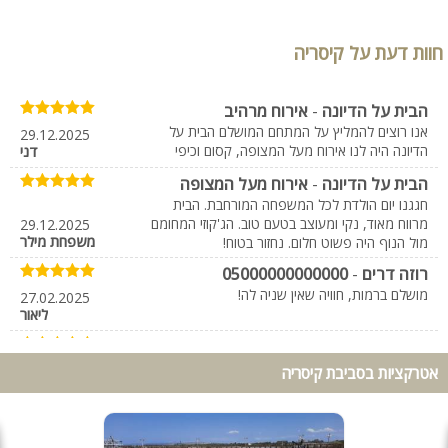
חוות דעת על קיסריה
הבית על הדיונה
-
אירוח מרהיב
אנו רוצים להמליץ על המתחם המושלם הבית על
29.12.2025
הדיונה היה לנו אירוח מעל המצופה, קסום וכיפי
דני
הבית על הדיונה
-
אירוח מעל המצופה
חגגנו יום הולדת לכל המשפחה המורחבת. הבית
מרווח מאוד, נקי ומעוצב בטעם טוב. הג'קוזי המחומם
29.12.2025
משפחת מילר
מול הנוף היה פשוט חלום. נחזור בטוח!
רוזה דרים
-
05000000000000
מושלם ברמות, חוויה שאין שניה לה!
27.02.2025
ליאור
רוזה דרים
-
מקום מדהים!
פינוק אין סופי כל מה שציפינו לו היה! פשוט מדהים
27.02.2025
אטרקציות בסביבת קיסריה
שובל
וילה נוי
-
וילה מדהימה
היה מושלם, ממליצה בחום לכולם!
18.04.2024