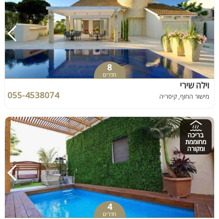
8
חדרים
וילה שירי
055-4538074
מישור החוף, קיסריה
בריכה
מחוממת
ומקורה
4
חדרים