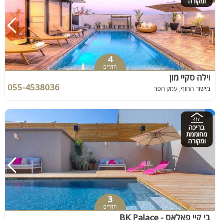
ומקורה
4
חדרים
וילה סקיי מון
055-4538036
מישור החוף, עמק חפר
בריכה
מחוממת
ומקורה
3
חדרים
בי קיי פאלאס - BK Palace