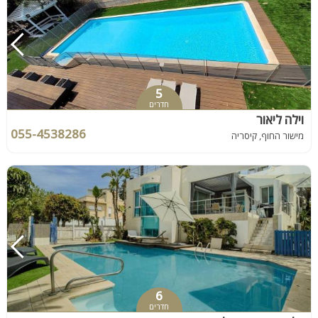
5
חדרים
וילה ליאור
055-4538286
מישור החוף, קיסריה
6
חדרים