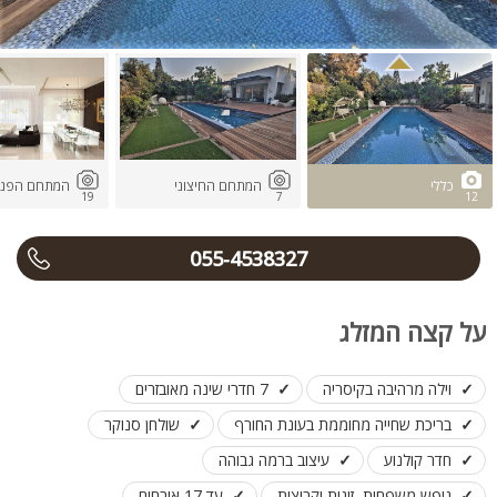
כללי
המתחם החיצוני
המתחם הפני
19
7
12
055-4538327
על קצה המזלג
וילה מרהיבה בקיסריה
7 חדרי שינה מאובזרים
בריכת שחייה מחוממת בעונת החורף
שולחן סנוקר
חדר קולנוע
עיצוב ברמה גבוהה
נופש משפחות, זוגות וקבוצות
עד 17 אורחים