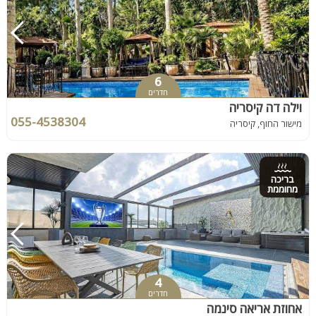
6
חדרים
וילה דה קיסריה
055-4538304
מישור החוף, קיסריה
בריכה
מחוממת
4
חדרים
אחוזת אריאה סינמה