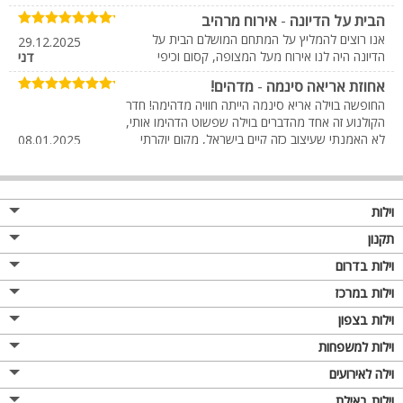
הבית על הדיונה
-
אירוח מרהיב
אנו רוצים להמליץ על המתחם המושלם הבית על
29.12.2025
הדיונה היה לנו אירוח מעל המצופה, קסום וכיפי
דני
אחוזת אריאה סינמה
-
מדהים!
החופשה בוילה אריא סינמה הייתה חוויה מדהימה! חדר
הקולנוע זה אחד מהדברים בוילה שפשוט הדהימו אותי,
לא האמנתי שעיצוב כזה קיים בישראל, מקום יוקרתי
08.01.2025
אמילי
ומפנק לכל המשפחה. נהנינו מאוד
וילה אדווה
-
מומלץ
מקום נדירר מאובזר מא עד ת היה לנו ממש כיף
16.03.2023
וילות
שירלי
תקנון
וילה אדווה
-
תגובה חיובית
וילות בדרום
וילה מדהימה, ממקומת במקום טוב, יש המון צמחייה
יפה בחוץ, הבריכה גדולה מאוד, יש כל מה שצריך
וילות במרכז
לחופשה בוילה, המטבח גדול ויש הרבה פינות ישיבה
16.03.2023
תומר נדין
וילות בצפון
הילדים הכי אהבו את השולחן סנוקר והחדר קולנוע
וילה אדווה
וילות למשפחות
-
מושלם ומומלץ
מקום נהדר אין לי תלונות מקום נהדר נקי מאוד
16.03.2023
וילה לאירועים
והבעלים מאוד נחמדים
דליה
וילות באילת