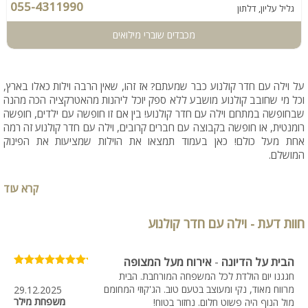
055-4311990
גליל עליון, דלתון
מכבדים שוברי מילואים
על וילה עם חדר קולנוע כבר שמעתם? אז זהו, שאין הרבה וילות כאלו בארץ,
וכל מי שחובב קולנוע מושבע ללא ספק יוכל ליהנות מהאטרקציה הכה מהנה
שבחופשה במתחם וילה עם חדר קולנוע! בין אם זו חופשה עם ילדים, חופשה
רומנטית, או חופשה בקבוצה עם חברים קרובים, וילה עם חדר קולנוע זה רמה
אחת מעל כולם! כאן בעמוד תמצאו את הוילות שמציעות את הפינוק
המושלם.
קרא עוד
חוות דעת - וילה עם חדר קולנוע
הבית על הדיונה
-
אירוח מעל המצופה
חגגנו יום הולדת לכל המשפחה המורחבת. הבית
מרווח מאוד, נקי ומעוצב בטעם טוב. הג'קוזי המחומם
29.12.2025
משפחת מילר
מול הנוף היה פשוט חלום. נחזור בטוח!