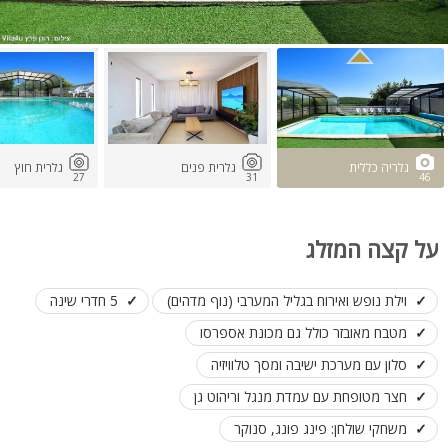
גלריה כללית
גלרית פנים
גלרית חוץ
27
31
46
על קצה המזלג
וילת נופש ואירוח בגליל המערבי (נוף מדהים)
5 חדרי שינה
מטבח מאובזר כולל גם מכונת אספרסו
סלון עם מערכת ישיבה ומסך טלוויזיה
חצר מטופחת עם עמדת מנגל וריהוט גן
משחקי שולחן: פינג פונג, סנוקר