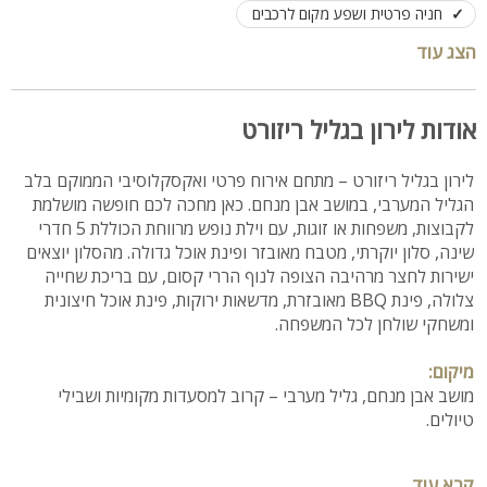
חניה פרטית ושפע מקום לרכבים
אירוח עד 25 אורחים, לינה עד 20 אורחים
הצג עוד
אודות לירון בגליל ריזורט
לירון בגליל ריזורט – מתחם אירוח פרטי ואקסקלוסיבי הממוקם בלב
הגליל המערבי, במושב אבן מנחם. כאן מחכה לכם חופשה מושלמת
לקבוצות, משפחות או זוגות, עם וילת נופש מרווחת הכוללת 5 חדרי
שינה, סלון יוקרתי, מטבח מאובזר ופינת אוכל גדולה. מהסלון יוצאים
ישירות לחצר מרהיבה הצופה לנוף הררי קסום, עם בריכת שחייה
צלולה, פינת BBQ מאובזרת, מדשאות ירוקות, פינת אוכל חיצונית
ומשחקי שולחן לכל המשפחה.
מיקום:
מושב אבן מנחם, גליל מערבי – קרוב למסעדות מקומיות ושבילי
טיולים.
חדרים ורחצה:
קרא עוד