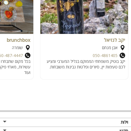
יקב לגזיאל
brunchbox
אבן מנחם
שומרה
50-487-4447
050-4861405
יקב בוטיק משפחתי הממוקם בגליל המערבי ומציע
בכל מקום שתבחרו בב
לכם טעימות יין, סיורים ופלטות גבינות משובחות.
עשירות, מארזי פיקנ
ועוד
וילות
תקנון