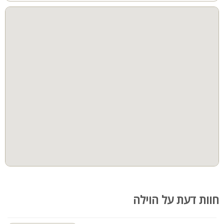
פלטה, מיחם ובית כנסת בקרבת מקום.
קבוצות גדולות
חוות דעת על הוילה