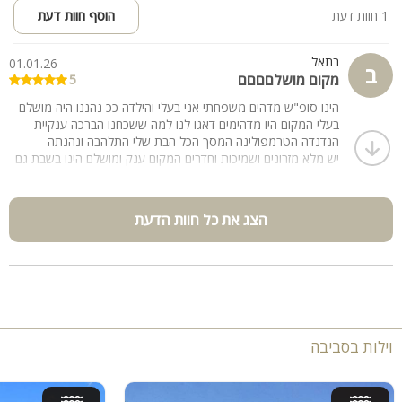
1 חוות דעת
הוסף חוות דעת
בתאל
01.01.26
ב
מקום מושלםםםם
5
הינו סופ"ש מדהים משפחתי אני בעלי והילדה ככ נהננו היה מושלם
בעלי המקום היו מדהימים דאגו לנו למה ששכחנו הברכה ענקיית
הנדנדה הטרמפולינה המסך הכל הבת שלי התלהבה ונהנתה
יש מלא מזרונים ושמיכות וחדרים המקום ענק ומושלם הינו בשבת גם
עשינו סיבוב הנופים מושלמים האוויר מושלם ראינו סוס היה כיף ענק
נחזור שוב בעזרת השם
הצג את כל חוות הדעת
וילות בסביבה