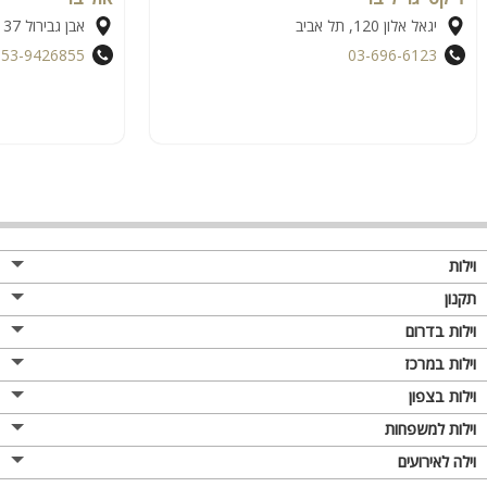
יגאל אלון 120, תל אביב
אבן גבירול 137, תל אביב
053-9426855
03-696-6123
וילות
תקנון
וילות בדרום
וילות במרכז
וילות בצפון
וילות למשפחות
וילה לאירועים