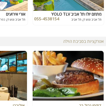
מתחם יולו תל אביב YOLO TLV
אורי אירועים
055-4538154
תל אביב וגוש דן, תל אביב
תל אביב וגוש דן, כפר 
אטרקציות בסביבת הוילה
דיקסי גריל בר
אוליברי