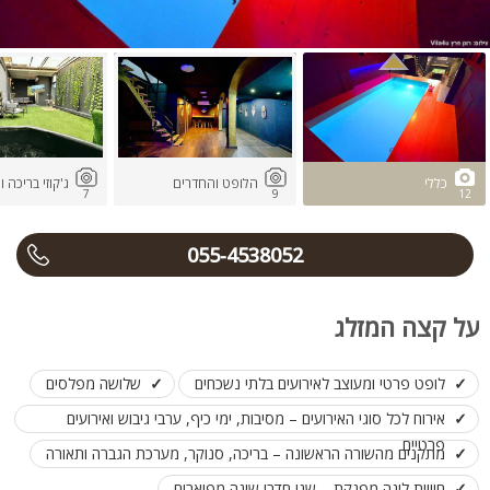
כללי
הלופט והחדרים
ג'קוזי בריכה
7
9
12
055-4538052
על קצה המזלג
לופט פרטי ומעוצב לאירועים בלתי נשכחים
שלושה מפלסים
אירוח לכל סוגי האירועים – מסיבות, ימי כיף, ערבי גיבוש ואירועים
פרטיים
מתקנים מהשורה הראשונה – בריכה, סנוקר, מערכת הגברה ותאורה
חוויית לינה מפנקת – שני חדרי שינה מפוארים