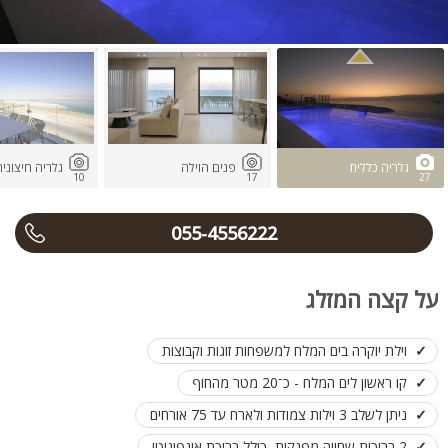
גלריה כללית
פנים הוילה
גלריה חיצוני
10
17
27
055-4556222
על קצה המזלג
וילת יוקרה בים המלח למשפחות זוגות וקבוצות
קו ראשון לים המלח - כ־20 מטר מהחוף
ניתן לשלב 3 וילות צמודות ולארח עד 75 אורחים
2 בריכות שחייה מפנקות, כולל בריכת אינפיניטי