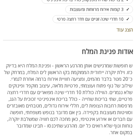
3 קומות אירוח מרווחות ומעוצבות
10 חדרי שינה זוגיים עם חדר רחצה פרטי
גג פנורמי יוקרתי עם נוף עוצר נשימה
הצג עוד
מטבחים גדולים ומאובזרים לבישול ואירוח
סלונים מרווחים לאירוח משפחתי וקבוצתי
אודות פנינת המלח
מרפסות ענק המשקיפות לים המלח
ש חופשות שמרגישים אותן מהרגע הראשון - ופנינת המלח היא בדיוק
סוויטות וצימרים מעוצבים ברמת גימור גבוהה
כזו. וילת יוקרה ייחודית הממוקמת בקו הראשון לים המלח, במרחק של
מושלם למשפחות, קבוצות וחופשות יוקרתיות
כ־20 מטר בלבד מהמים, ומציעה חוויית אירוח ברמה אחרת לגמרי.
שילוב של נוף פתוח ועוצמתי, פרטיות מלאה, עיצוב מוקפד ופינוקים
מתאים גם לאירועים פרטיים, ימי גיבוש וחגיגות
שלא נגמרים. הווילה כוללת 10 חדרי שינה מפוארים עם חדרי רחצה
עד 25 אורחים ללינה בוילה בנוחות מירבית
פרטיים, שתי בריכות שחייה - כולל בריכת אינפיניטי זכוכית על הגג,
מרפסות רחבות הצופות לים, חללי אירוח גדולים, מטבחים מאובזרים
חוויית אירוח יוקרתית עם פרטיות ונוף שאין שני לו
וסוויטות מעוצבות בקפידה. בין אם מדובר בנופש משפחתי, חופשה
עם חברים או אירוע אינטימי, כאן מחכה לכם חוויה שמשלבת יוקרה,
נוחות ונוף שלא רואים כל יום. מהרגע שתיכנסו - תבינו שמדובר
במקום אחר.